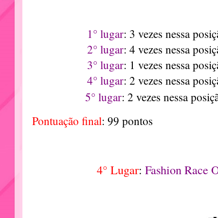
1° lugar
: 3 vezes nessa posi
2° lugar
: 4 vezes nessa posi
3° lugar
: 1 vezes nessa posi
4° lugar
: 2 vezes nessa posi
5° lugar
: 2 vezes nessa posi
Pontuação final
: 99 pontos
4° Lugar
:
Fashion Race Of