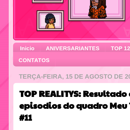
Inicio
ANIVERSARIANTES
TOP 1
CONTATOS
TERÇA-FEIRA, 15 DE AGOSTO DE 2
TOP REALITYS: Resultado 
episodios do quadro Meu 
#11