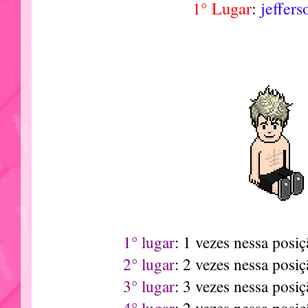
1° Lugar
:
jeffer
1° lugar
: 1 vezes nessa posi
2° lugar
: 2 vezes nessa posi
3° lugar
: 3 vezes nessa posi