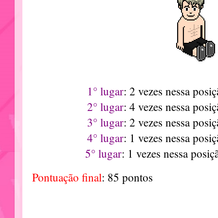
1° lugar
: 2 vezes nessa posi
2° lugar
: 4 vezes nessa posi
3° lugar
: 2 vezes nessa posi
4° lugar
: 1 vezes nessa posi
5° lugar
: 1 vezes nessa posi
Pontuação final
: 85 pontos