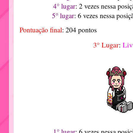
4° lugar
: 2 vezes nessa posi
5° lugar
: 6 vezes nessa posi
Pontuação final
: 204 pontos
3° Lugar
:
Liv
1° lugar
: 6 vezes nessa posi