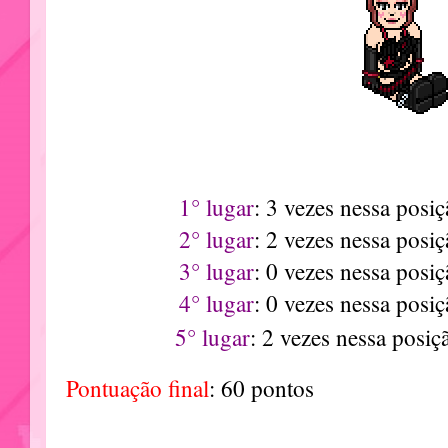
1° lugar
: 3 vezes nessa posi
2° lugar
: 2 vezes nessa posi
3° lugar
: 0 vezes nessa posi
4° lugar
: 0 vezes nessa posi
5° lugar
: 2 vezes nessa posi
Pontuação final
: 60 pontos