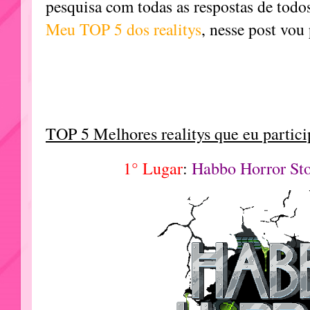
pesquisa com todas as respostas de todo
Meu TOP 5 dos realitys
, nesse post vou 
TOP 5 Melhores realitys que eu partici
1° Lugar
:
Habbo Horror St