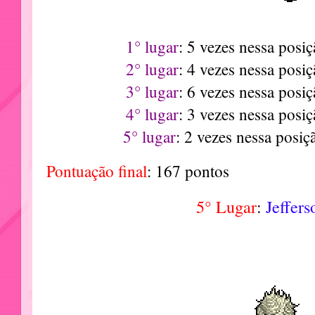
1° lugar
: 5 vezes nessa posi
2° lugar
: 4 vezes nessa posi
3° lugar
: 6 vezes nessa posi
4° lugar
: 3 vezes nessa posi
5° lugar
: 2 vezes nessa posi
Pontuação final
: 167 pontos
5° Lugar
:
Jeffer