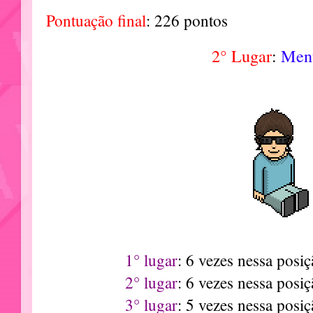
Pontuação final
: 226 pontos
2° Lugar
:
Men
1° lugar
: 6 vezes nessa posi
2° lugar
: 6 vezes nessa posi
3° lugar
: 5 vezes nessa posi