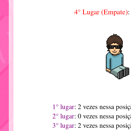
4° Lugar
(Empate)
1° lugar
: 2 vezes nessa posi
2° lugar
: 0 vezes nessa posi
3° lugar
: 2 vezes nessa posi