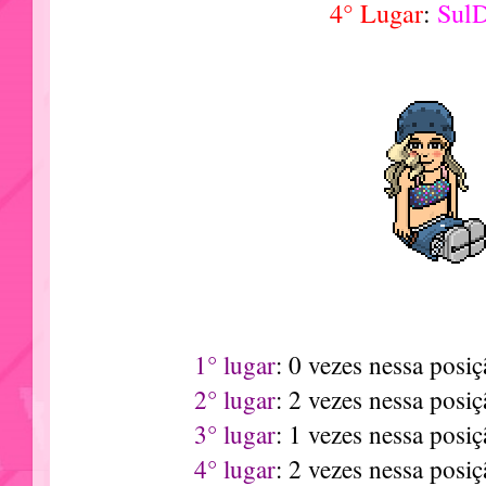
4° Lugar
:
Sul
1° lugar
: 0 vezes nessa posi
2° lugar
: 2 vezes nessa posi
3° lugar
: 1 vezes nessa posi
4° lugar
: 2 vezes nessa posi