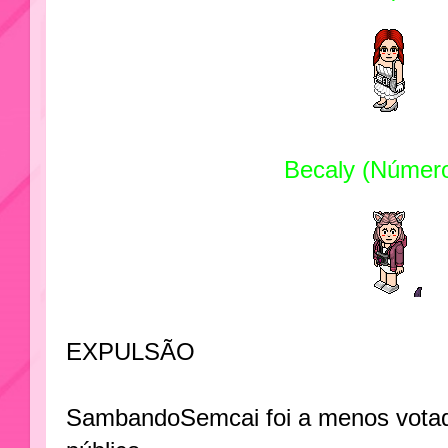
Becaly (Númer
EXPULSÃO
SambandoSemcai foi a menos votada