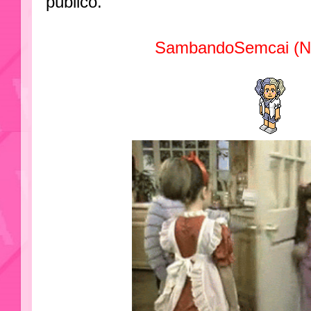
público.
SambandoSemcai (N