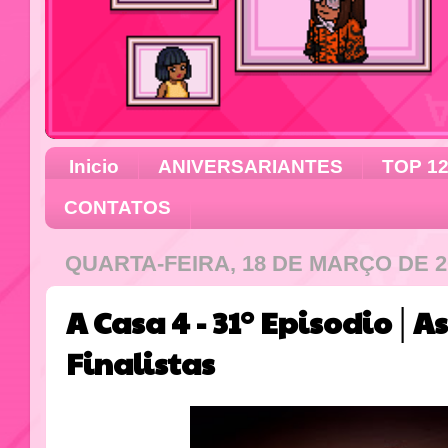
Inicio
ANIVERSARIANTES
TOP 1
CONTATOS
QUARTA-FEIRA, 18 DE MARÇO DE 2
A Casa 4 - 31° Episodio│A
Finalistas