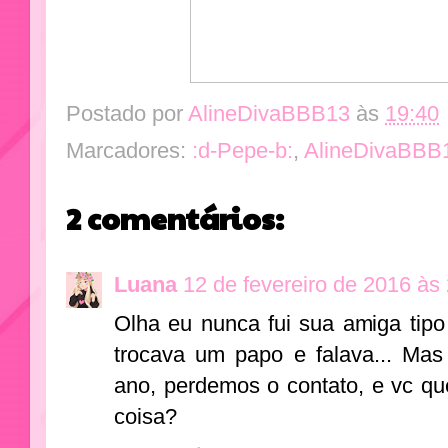
Postado por
AlineDivaBBB13
às
19:40
Marcadores:
:d-Pepe-b:
,
AlineDivaBBB
2 comentários:
Luana
12 de fevereiro de 2016 às
Olha eu nunca fui sua amiga ti
trocava um papo e falava... Mas
ano, perdemos o contato, e vc q
coisa?