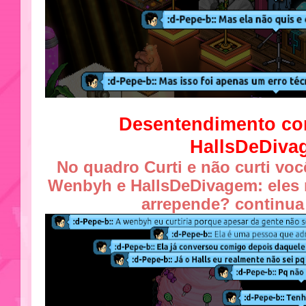
Desentendimento c
HallsDeDiva
No quadro Curti e não curti voc
Wenbyh e HallsDeDivagem: eles 
arrepende? continua