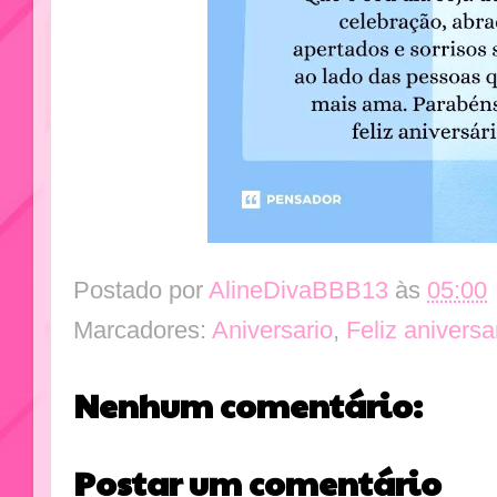
Postado por
AlineDivaBBB13
às
05:00
Marcadores:
Aniversario
,
Feliz aniversa
Nenhum comentário:
Postar um comentário