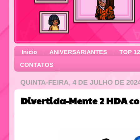
Inicio
ANIVERSARIANTES
TOP 1
CONTATOS
QUINTA-FEIRA, 4 DE JULHO DE 202
Divertida-Mente 2 HDA c