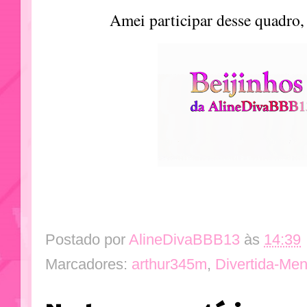
Amei participar desse quadro, 
Postado por
AlineDivaBBB13
às
14:39
Marcadores:
arthur345m
,
Divertida-Me