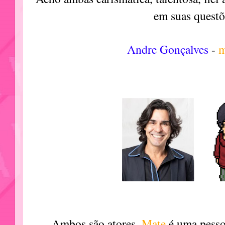
em suas questõ
Andre Gonçalves
-
m
Ambos são atores,
Mate
é uma pesso