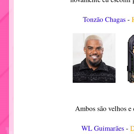
Tonzão Chagas
-
Ambos são velhos e 
WL Guimarães
-
D