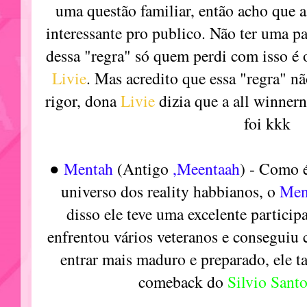
uma questão familiar, então acho que 
interessante pro publico. Não ter uma p
dessa "regra" só quem perdi com isso é o
Livie
. Mas acredito que essa "regra" n
rigor, dona
Livie
dizia que a all winnern
foi kkk
●
Mentah
(
Antigo
,Meentaah
)
- Como é
universo dos reality habbianos, o
Men
disso ele teve uma excelente partici
enfrentou vários veteranos e conseguiu c
entrar mais maduro e preparado, ele t
comeback do
Silvio Sant