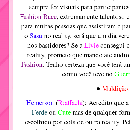
sempre fez visuais para participante
Fashion Race
, extremamente talentoso e
para muitas pessoas que assistiram e pa
o
Sasu
no reality, será que um dia ve
nos bastidores? Se a
Livie
consegui c
reality, prometo que mando ate áudio
Fashion
. Tenho certeza que você terá u
como você teve no
Guerr
●
Maldição
Hemerson
(
R:affaela
)
: Acredito que 
Ferde
ou
Cute
mas de qualquer for
escolhido por cota de outro reality. P