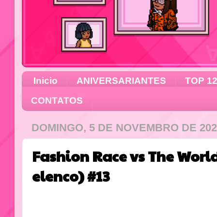
Inicio
ANIVERSARIANTES
TOP 1
CONTATOS
DOMINGO, 5 DE NOVEMBRO DE 202
Fashion Race vs The Worl
elenco) #13