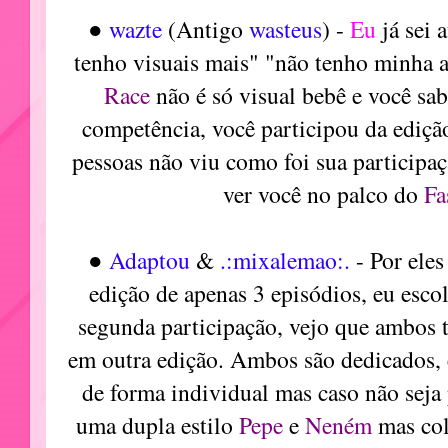
●
wazte
(Antigo
wasteus
)
-
Eu
já sei 
tenho visuais mais" "não tenho minha 
Race
não é só visual bebê e você sab
competência, você participou da ediç
pessoas não viu como foi sua participaç
ver você no palco do
Fa
●
Adaptou
&
.:mixalemao:.
- Por ele
edição de apenas 3 episódios, eu esc
segunda participação, vejo que ambos 
em outra edição. Ambos são dedicados, 
de forma individual mas caso não seja 
uma dupla estilo
Pepe
e
Neném
mas co