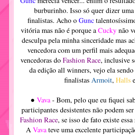
Gunc
merecia vencer... enfim o resultad
burburinho. Isso só quer dizer uma 
finalistas. Acho o
Gunc
talentosíssim
vitória mas não é porque a
Cucky
não v
desculpa pela minha sinceridade mas a
vencedora com um perfil mais adequa
vencedoras do
Fashion Race
, inclusive 
da edição all winners, vejo ela send
finalistas
Armoit
,
Halls
●
Vava
- Bom, pelo que eu fiquei s
participantes desistentes não podem ser
Fashion Race
, se isso de fato existe ess
A
Vava
teve uma excelente participaçã