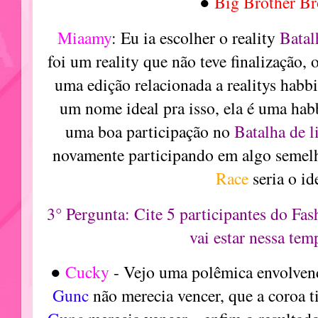
●
Big Brother B
Miaamy
: Eu ia escolher o reality
Batal
foi um reality que não teve finalização, 
uma edição relacionada a realitys habb
um nome ideal pra isso, ela é uma habb
uma boa participação no
Batalha de l
novamente participando em algo semel
Race
seria o id
3° Pergunta: Cite 5 participantes do Fa
vai estar nessa tem
●
Cucky
- Vejo uma polêmica envolve
Gunc
não merecia vencer, que a coroa t