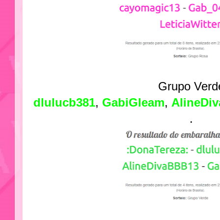
Grupo Verd
dlulucb381
,
GabiGleam
,
AlineDi
.