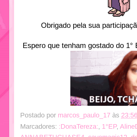
Obrigado pela sua participaç
Espero que tenham gostado do 1° E
Postado por
marcos_paulo_17
às
23:5
Marcadores:
:DonaTereza:
,
1°EP
,
Alin