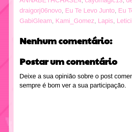
ANNABETHCHASE4
,
cayomagic13
,
d
draigorj06novo
,
Eu Te Levo Junto
,
Eu T
GabiGleam
,
Kami_Gomez
,
Lapis
,
Letic
Nenhum comentário:
Postar um comentário
Deixe a sua opinião sobre o post come
sempre é bom ver a sua participação.