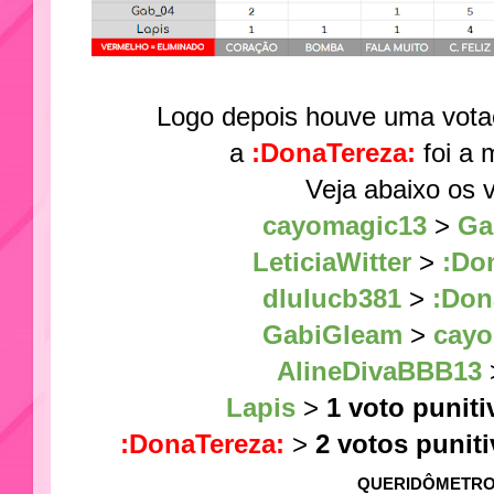
Logo depois houve uma votaç
a
:DonaTereza:
foi a 
Veja abaixo os 
cayomagic13
>
Ga
LeticiaWitter
>
:Do
dlulucb381
>
:Don
GabiGleam
>
cayo
AlineDivaBBB13
Lapis
>
1 voto puniti
:DonaTereza:
>
2 votos punit
QUERIDÔMETRO