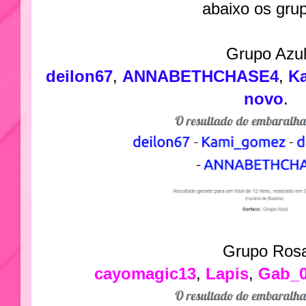
abaixo os gru
Grupo Azu
deilon67
,
ANNABETHCHASE4
,
K
novo
.
Grupo Ros
cayomagic13
,
Lapis
,
Gab_