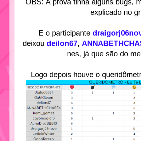
OBS: A prova tinha alguns bugs, m
explicado no g
E o participante
draigorj06n
deixou
deilon67
,
ANNABETHCHA
nes, já que são do m
Logo depois houve o queridômetro