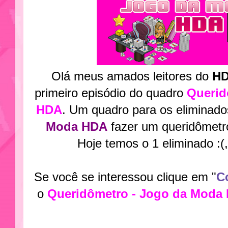
Olá meus amados leitores do
H
primeiro episódio do quadro
Querid
HDA
. Um quadro para os eliminad
Moda HDA
fazer um queridômetro
Hoje temos o 1 eliminado :(
Se você se interessou clique em "
C
o
Queridômetro - Jogo da Mod