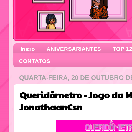
Inicio
ANIVERSARIANTES
TOP 1
CONTATOS
QUARTA-FEIRA, 20 DE OUTUBRO DE
Queridômetro - Jogo da 
JonathaanCsn