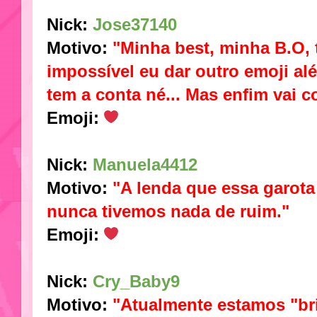
Nick:
Jose37140
Motivo:
"Minha best, minha B.O,
impossível eu dar outro emoji al
tem a conta né... Mas enfim vai c
Emoji:
Nick:
Manuela4412
Motivo:
"A lenda que essa garota
nunca tivemos nada de ruim."
Emoji:
Nick:
Cry_Baby9
Motivo:
"Atualmente estamos "br