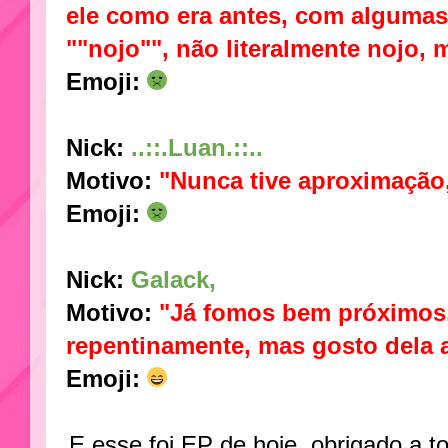
ele como era antes, com algumas
""nojo"", não literalmente nojo,
Emoji:
Nick:
..::.Luan.::..
Motivo:
"Nunca tive aproximação,
Emoji:
Nick:
Galack,
Motivo:
"Já fomos bem próximos,
repentinamente, mas gosto dela 
Emoji
:
E esse foi EP de hoje, obrigado a t