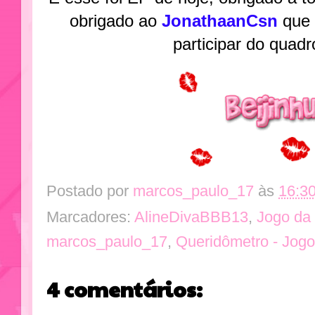
obrigado ao
JonathaanCsn
que 
participar do quadr
Postado por
marcos_paulo_17
às
16:3
Marcadores:
AlineDivaBBB13
,
Jogo d
marcos_paulo_17
,
Queridômetro - Jog
4 comentários: