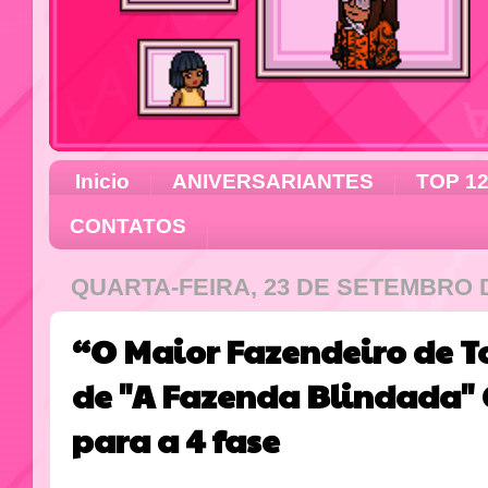
Inicio
ANIVERSARIANTES
TOP 1
CONTATOS
QUARTA-FEIRA, 23 DE SETEMBRO 
“O Maior Fazendeiro de 
de "A Fazenda Blindada" 
para a 4 fase