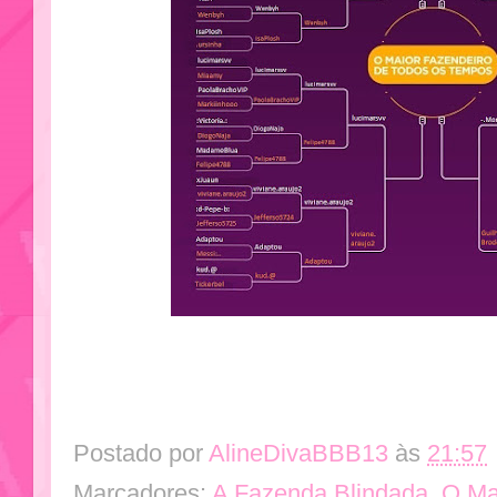
Postado por
AlineDivaBBB13
às
21:57
Marcadores:
A Fazenda Blindada
,
O Ma