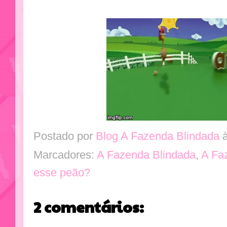
Postado por
Blog A Fazenda Blindada
Marcadores:
A Fazenda Blindada
,
A Fa
esse peão?
2 comentários: