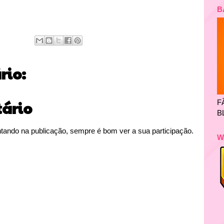
B
io:
F
ário
B
tando na publicação, sempre é bom ver a sua participação.
W