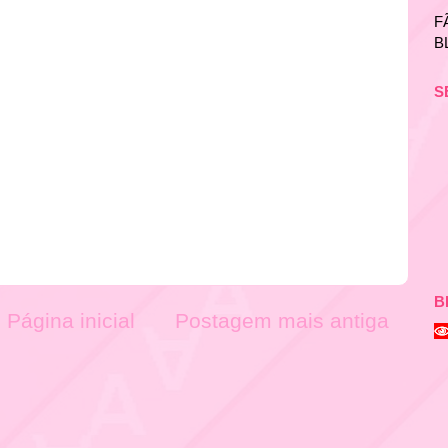
F
B
S
B
Página inicial
Postagem mais antiga