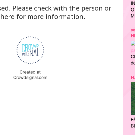
I
Q
M

H
C
do
H
F
B