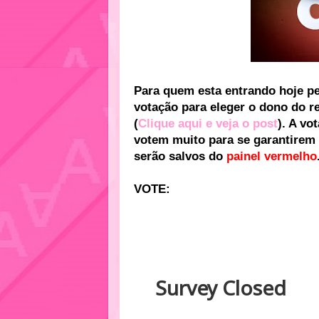
Para quem esta entrando hoje pe
votação para eleger o dono do re
(
Clique aqui e veja o post
). A vo
votem muito para se garantirem
serão salvos do
painel vermelho
VOTE: