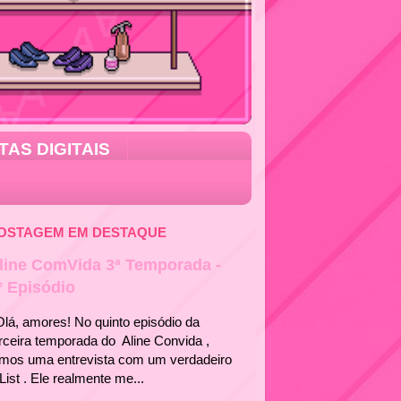
TAS DIGITAIS
OSTAGEM EM DESTAQUE
line ComVida 3ª Temporada -
° Episódio
á, amores! No quinto episódio da
rceira temporada do Aline Convida ,
emos uma entrevista com um verdadeiro
List . Ele realmente me...