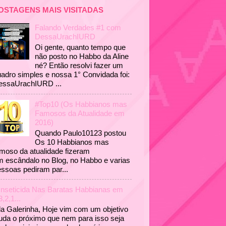
OSTAGENS MAIS VISITADAS
Falando Verdades #1 com
DessaUrachIURD
Oi gente, quanto tempo que
não posto no Habbo da Aline
né? Então resolvi fazer um
adro simples e nossa 1° Convidada foi:
essaUrachIURD ...
#Top10 (Os Habbianos mas
Famosos da Atualidade em
2016)
Quando Paulo10123 postou
Os 10 Habbianos mas
moso da atualidade fizeram
 escândalo no Blog, no Habbo e varias
ssoas pediram par...
Inseticida Nas Baratas Habbianas em
3,2,1...
a Galerinha, Hoje vim com um objetivo
uda o próximo que nem para isso seja