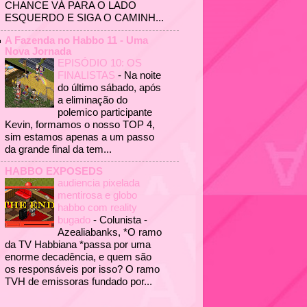
CHANCE VÁ PARA O LADO
ESQUERDO E SIGA O CAMINH...
A Fazenda no Habbo 11 - Uma
Nova Jornada
EPISÓDIO 10: OS
FINALISTAS
-
Na noite
do último sábado, após
a eliminação do
polemico participante
Kevin, formamos o nosso TOP 4,
sim estamos apenas a um passo
da grande final da tem...
HABBO EXPOSEDS
audiencia pixelada
mentirosa e globo
habbo com reality
bugado
-
Colunista -
Azealiabanks, *O ramo
da TV Habbiana *passa por uma
enorme decadência, e quem são
os responsáveis por isso? O ramo
TVH de emissoras fundado por...