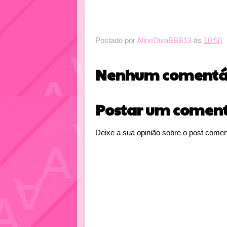
Postado por
AlineDivaBBB13
às
10:50
Nenhum comentár
Postar um coment
Deixe a sua opinião sobre o post comen