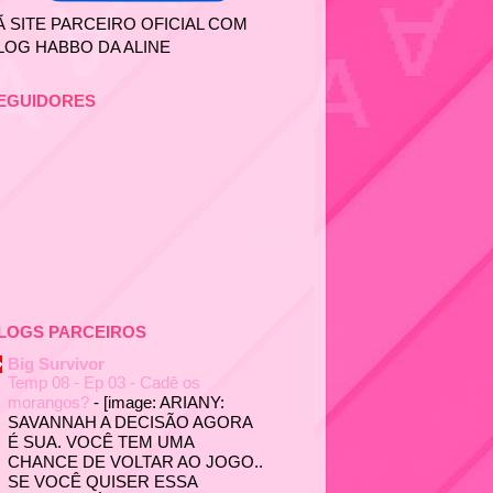
Ã SITE PARCEIRO OFICIAL COM
LOG HABBO DA ALINE
EGUIDORES
LOGS PARCEIROS
Big Survivor
Temp 08 - Ep 03 - Cadê os
morangos?
-
[image: ARIANY:
SAVANNAH A DECISÃO AGORA
É SUA. VOCÊ TEM UMA
CHANCE DE VOLTAR AO JOGO..
SE VOCÊ QUISER ESSA