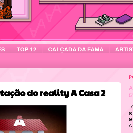
ES
TOP 12
CALÇADA DA FAMA
ARTIS
P
A
tação do reality A Casa 2
5
Ol
te
t
A 