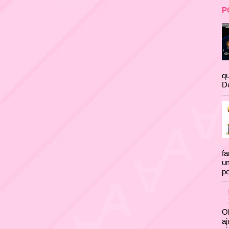
P
qu
D
fa
um
pe
Ol
aj