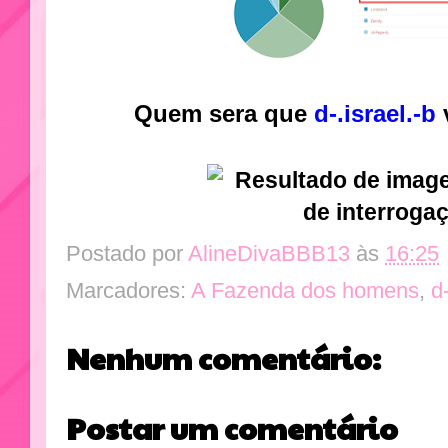
Quem sera que
d-.israel.-b
Postado por
AlineDivaBBB13
às
16:25
Marcadores:
A Fazenda dos homens
,
d-
Nenhum comentário:
Postar um comentário