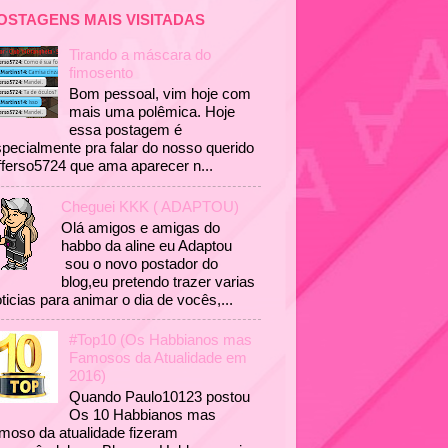
OSTAGENS MAIS VISITADAS
Tirando a máscara do
fimosento
Bom pessoal, vim hoje com
mais uma polêmica. Hoje
essa postagem é
pecialmente pra falar do nosso querido
fferso5724 que ama aparecer n...
Cheguei KKK ( ADAPTOU)
Olá amigos e amigas do
habbo da aline eu Adaptou
sou o novo postador do
blog,eu pretendo trazer varias
ticias para animar o dia de vocês,...
#Top10 (Os Habbianos mas
Famosos da Atualidade em
2016)
Quando Paulo10123 postou
Os 10 Habbianos mas
moso da atualidade fizeram