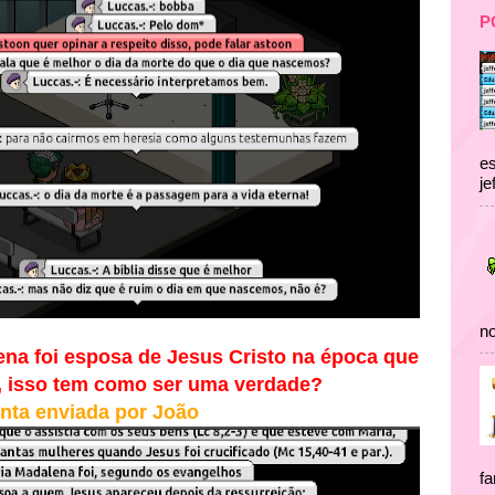
P
es
je
no
na foi esposa de Jesus Cristo na época que
a, isso tem como ser uma verdade?
nta enviada por João
fa