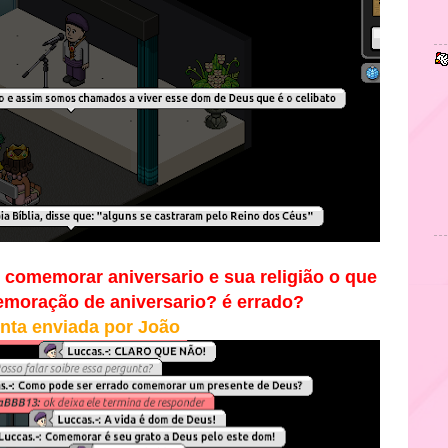
comemorar aniversario e sua religião o que
moração de aniversario? é errado?
nta enviada por João