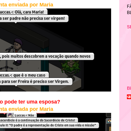
nta enviada por Maria
F
B
S
B
o pode ter uma esposa?
nta enviada por Maria