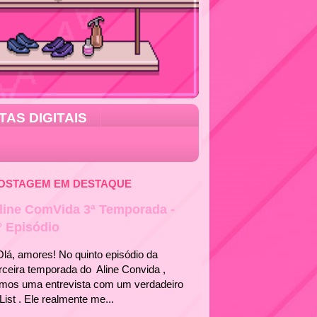
TAS DIGITAIS
OSTAGEM EM DESTAQUE
line ComVida 3ª Temporada -
° Episódio
á, amores! No quinto episódio da
rceira temporada do Aline Convida ,
emos uma entrevista com um verdadeiro
List . Ele realmente me...