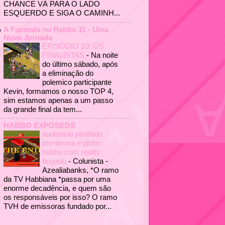
CHANCE VÁ PARA O LADO
ESQUERDO E SIGA O CAMINH...
A Fazenda no Habbo 11 - Uma
Nova Jornada
EPISÓDIO 10: OS
FINALISTAS
-
Na noite
do último sábado, após
a eliminação do
polemico participante
Kevin, formamos o nosso TOP 4,
sim estamos apenas a um passo
da grande final da tem...
HABBO EXPOSEDS
audiencia pixelada
mentirosa e globo
habbo com reality
bugado
-
Colunista -
Azealiabanks, *O ramo
da TV Habbiana *passa por uma
enorme decadência, e quem são
os responsáveis por isso? O ramo
TVH de emissoras fundado por...