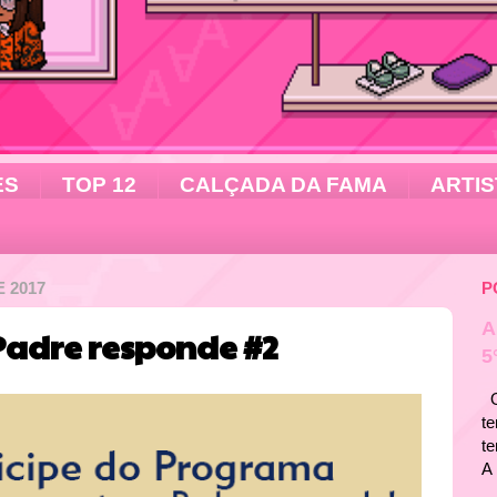
ES
TOP 12
CALÇADA DA FAMA
ARTIS
 2017
P
A
Padre responde #2
5
Ol
te
t
A 