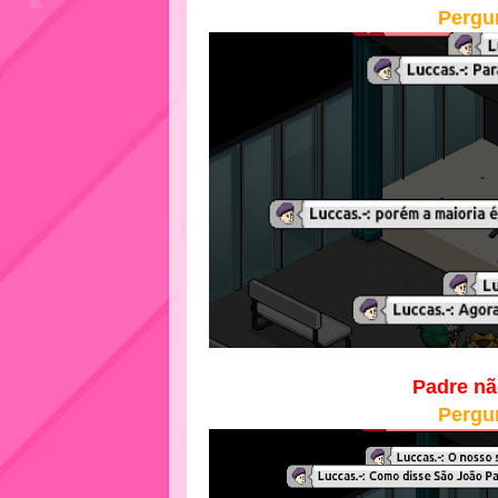
Pergu
Padre nã
Pergu