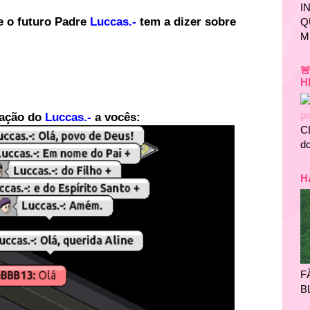
I
e o futuro Padre
Luccas.-
tem a dizer sobre
Q
M

H
ação do
Luccas.-
a vocês:
C
do
H
F
B