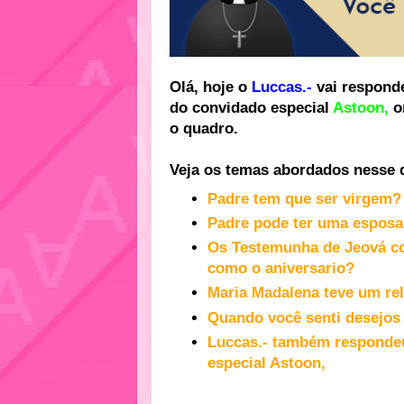
Olá, hoje o
Luccas.-
vai responde
do convidado especial
Astoon,
o
o quadro.
Veja os temas abordados nesse 
Padre tem que ser virgem?
Padre pode ter uma espos
Os Testemunha de
Jeová co
como o aniversario?
Maria Madalena teve um re
Quando você senti desejos 
Luccas.- também respondeu
especial Astoon,