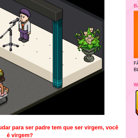
B
F
B
W
ar para ser padre tem que ser virgem, você
é virgem?