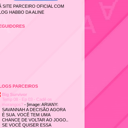
Ã SITE PARCEIRO OFICIAL COM
LOG HABBO DA ALINE
EGUIDORES
LOGS PARCEIROS
Big Survivor
Temp 08 - Ep 03 - Cadê os
morangos?
-
[image: ARIANY:
SAVANNAH A DECISÃO AGORA
É SUA. VOCÊ TEM UMA
CHANCE DE VOLTAR AO JOGO..
SE VOCÊ QUISER ESSA