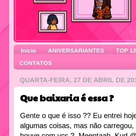
Inicio
ANIVERSARIANTES
TOP 1
CONTATOS
QUARTA-FEIRA, 27 DE ABRIL DE 20
Que baixaria é essa ?
Gente o que é isso ?? Eu entrei hoj
algumas coisas, mas não carregou, t
houve com vcs ? ,Meentaah, Kud.@