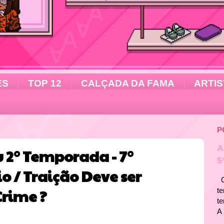
ES
TOP 12
CALÇADA DA FAMA
ARTIS
P
A
 2° Temporada - 7°
5
io / Traição Deve ser
Ol
rime ?
te
t
A 