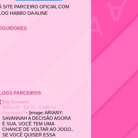
Ã SITE PARCEIRO OFICIAL COM
LOG HABBO DA ALINE
EGUIDORES
LOGS PARCEIROS
Big Survivor
Temp 08 - Ep 03 - Cadê os
morangos?
-
[image: ARIANY:
SAVANNAH A DECISÃO AGORA
É SUA. VOCÊ TEM UMA
CHANCE DE VOLTAR AO JOGO..
SE VOCÊ QUISER ESSA