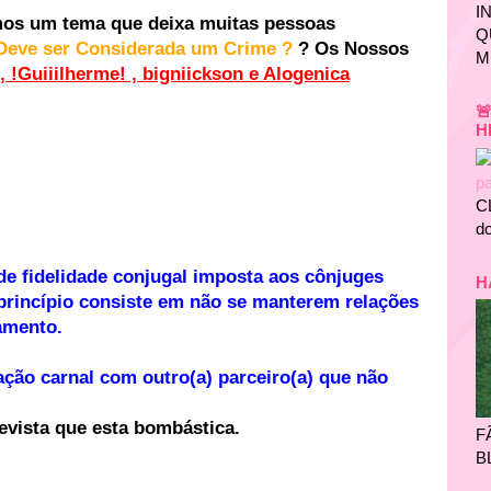
I
os um tema que deixa muitas pessoas
Q
o Deve ser Considerada um Crime ?
? Os Nossos
M
, !Guiiilherme! , bigniickson e Alogenica

H
C
do
 de fidelidade conjugal imposta aos cônjuges
H
 princípio consiste em não se manterem relações
amento.
lação carnal com outro(a) parceiro(a) que não
revista que esta bombástica.
F
B