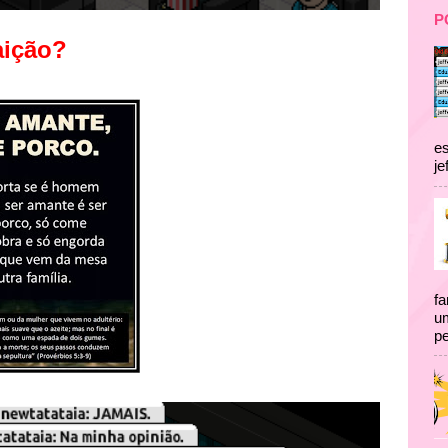
P
aição?
es
je
fa
um
pe