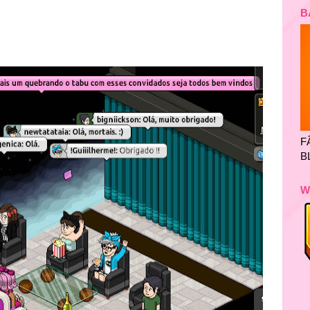
B
F
B
W