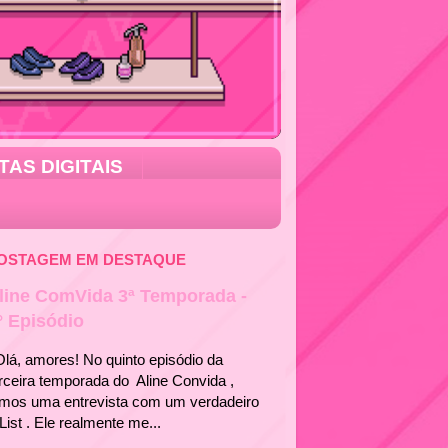
TAS DIGITAIS
OSTAGEM EM DESTAQUE
line ComVida 3ª Temporada -
° Episódio
á, amores! No quinto episódio da
rceira temporada do Aline Convida ,
emos uma entrevista com um verdadeiro
List . Ele realmente me...