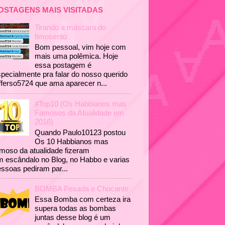
OSTAGENS MAIS VISITADAS
Tirando a máscara do
fimosento
Bom pessoal, vim hoje com
mais uma polêmica. Hoje
essa postagem é
pecialmente pra falar do nosso querido
fferso5724 que ama aparecer n...
#Top10 (Os Habbianos mas
Famosos da Atualidade em
2016)
Quando Paulo10123 postou
Os 10 Habbianos mas
moso da atualidade fizeram
 escândalo no Blog, no Habbo e varias
ssoas pediram par...
BOMBA Pesada e Chocante
Essa Bomba com certeza ira
supera todas as bombas
juntas desse blog é um