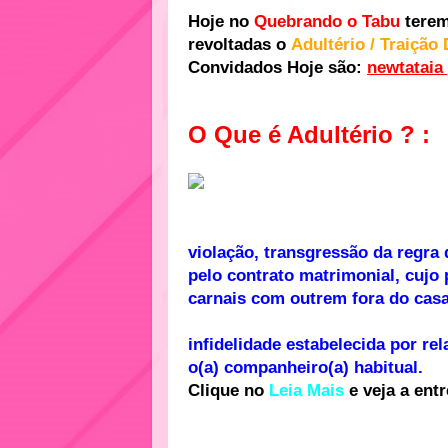
Hoje no
Quebrando o Tabu
terem
revoltadas o
Adultério / Traiçã
Convidados Hoje são:
newtataia 
O Que é Adultério ? :
violação, transgressão da regra
pelo contrato matrimonial, cujo
carnais com outrem fora do cas
infidelidade estabelecida por re
o(a) companheiro(a) habitual.
Clique no
Leia Mais
e veja a ent