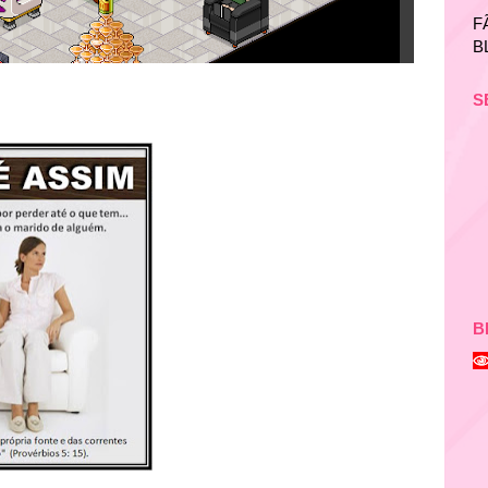
F
B
S
B