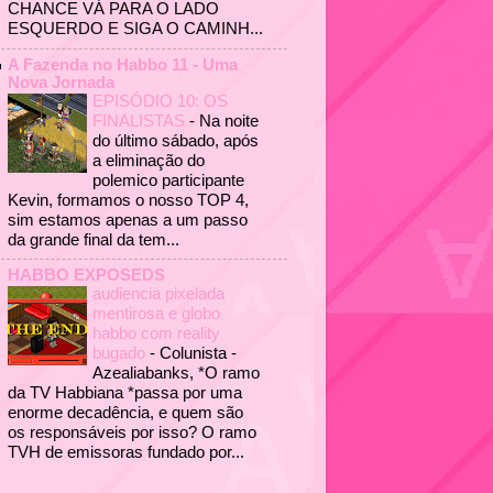
CHANCE VÁ PARA O LADO
ESQUERDO E SIGA O CAMINH...
A Fazenda no Habbo 11 - Uma
Nova Jornada
EPISÓDIO 10: OS
FINALISTAS
-
Na noite
do último sábado, após
a eliminação do
polemico participante
Kevin, formamos o nosso TOP 4,
sim estamos apenas a um passo
da grande final da tem...
HABBO EXPOSEDS
audiencia pixelada
mentirosa e globo
habbo com reality
bugado
-
Colunista -
Azealiabanks, *O ramo
da TV Habbiana *passa por uma
enorme decadência, e quem são
os responsáveis por isso? O ramo
TVH de emissoras fundado por...