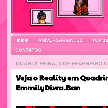
Inicio
ANIVERSARIANTES
TOP 1
CONTATOS
QUARTA-FEIRA, 3 DE FEVEREIRO D
Veja o Reality em Quadri
EmmilyDiwa.Ban