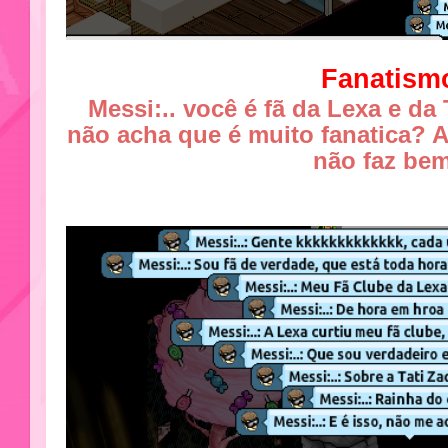
Fanatism
Messi:.. você é fã da Lexa e da 
não acha que é muito fanatica? 
não faz be