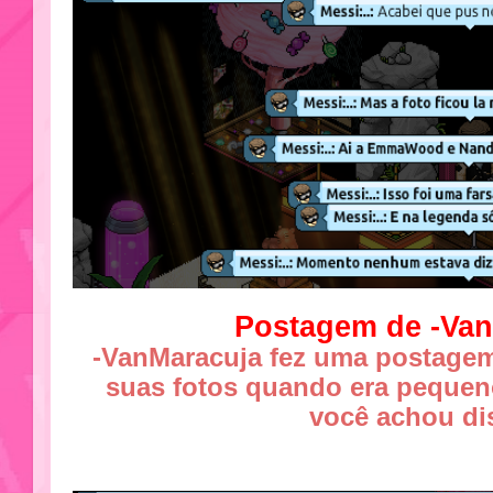
Postagem de -Va
-VanMaracuja fez uma postage
suas fotos quando era pequen
você achou di