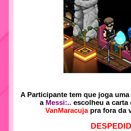
A Participante tem que joga uma 
a
Messi:..
escolheu a carta
VanMaracuja
pra fora da v
DESPEDI