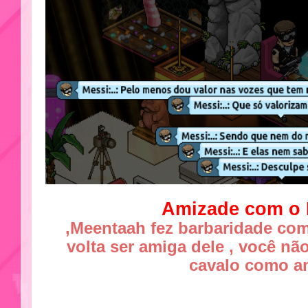
Amizade com o 
,Meentaah fez barbaridade com
volta ser amiga dele , você n
cavalo como a