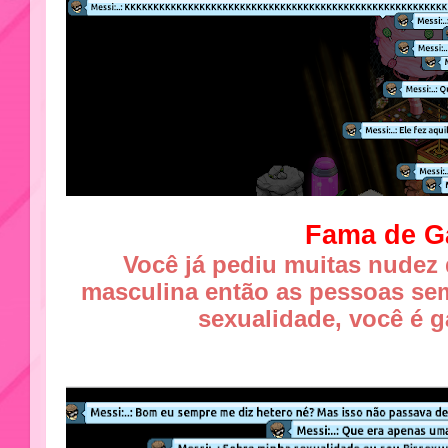
Fama de G
Você já pediu muitas nudez
masculina então as pessoas se
sexualidade, você é g