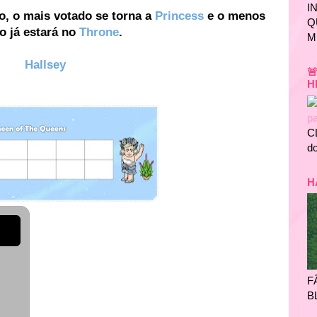
I
o, o mais votado se torna a
Princess
e o menos
Q
o já estará no
Throne
.
M
Hallsey

H
C
do
H
?
F
B