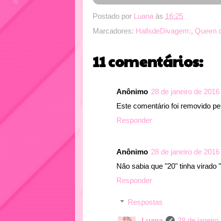
Postado por
Luana
às
16:25
Marcadores:
HallsdeDivagem:
,
Queen 
11 comentários:
Anônimo
28 de janeiro de 2016
Este comentário foi removido pel
Responder
Anônimo
28 de janeiro de 2016
Não sabia que "20" tinha virado "
Responder
Respostas
Luana
28 de janeiro