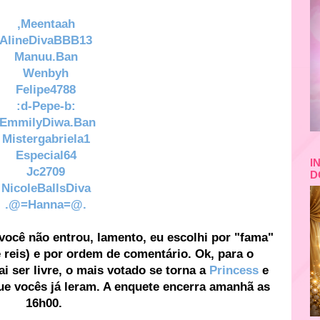
,Meentaah
AlineDivaBBB13
Manuu.Ban
Wenbyh
Felipe4788
:d-Pepe-b:
,EmmilyDiwa.Ban
Mistergabriela1
Especial64
I
Jc2709
D
NicoleBallsDiva
.@=Hanna=@.
você não entrou, lamento, eu escolhi por "fama"
e reis) e por ordem de comentário. Ok, para o
i ser livre, o mais votado se torna a
Princess
e
ue vocês já leram. A enquete encerra amanhã as
16h00.