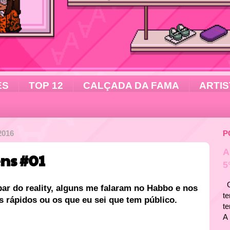
ES
TOP 12
CALÇADA DA FAMA
ARTIS
2016
P
A
ns #01
5
Ol
par do reality, alguns me falaram no Habbo e nos
te
 rápidos ou os que eu sei que tem público.
t
A 