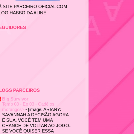
Ã SITE PARCEIRO OFICIAL COM
LOG HABBO DA ALINE
EGUIDORES
LOGS PARCEIROS
Big Survivor
Temp 08 - Ep 03 - Cadê os
morangos?
-
[image: ARIANY:
SAVANNAH A DECISÃO AGORA
É SUA. VOCÊ TEM UMA
CHANCE DE VOLTAR AO JOGO..
SE VOCÊ QUISER ESSA