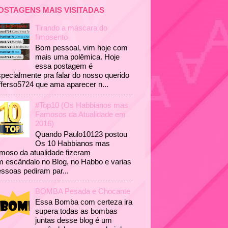
OSTAGENS MAIS VISITADAS
Tirando a máscara do
fimosento
Bom pessoal, vim hoje com
mais uma polêmica. Hoje
essa postagem é
pecialmente pra falar do nosso querido
fferso5724 que ama aparecer n...
#Top10 (Os Habbianos mas
Famosos da Atualidade em
2016)
Quando Paulo10123 postou
Os 10 Habbianos mas
moso da atualidade fizeram
 escândalo no Blog, no Habbo e varias
ssoas pediram par...
BOMBA Pesada e Chocante
Essa Bomba com certeza ira
supera todas as bombas
juntas desse blog é um