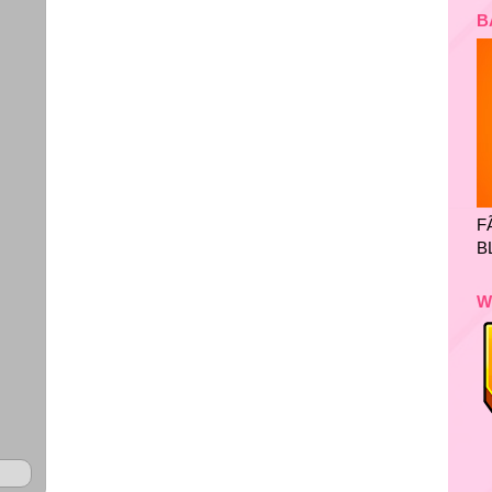
B
F
B
W