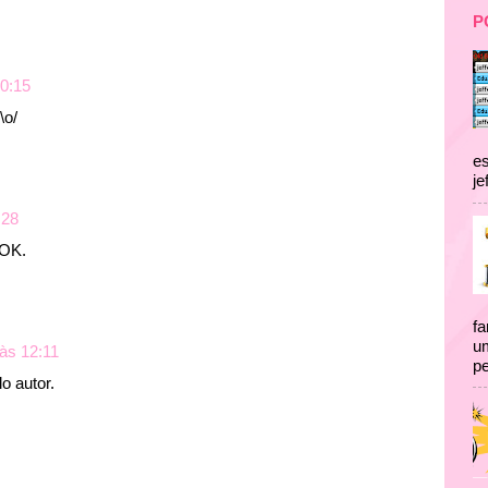
P
20:15
\o/
es
je
:28
 OK.
fa
um
 às 12:11
pe
o autor.