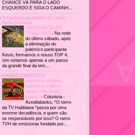
CHANCE VÁ PARA O LADO
ESQUERDO E SIGA O CAMINH...
A Fazenda no Habbo 11 - Uma
Nova Jornada
EPISÓDIO 10: OS
FINALISTAS
-
Na noite
do último sábado, após
a eliminação do
polemico participante
Kevin, formamos o nosso TOP 4,
sim estamos apenas a um passo
da grande final da tem...
HABBO EXPOSEDS
audiencia pixelada
mentirosa e globo
habbo com reality
bugado
-
Colunista -
Azealiabanks, *O ramo
da TV Habbiana *passa por uma
enorme decadência, e quem são
os responsáveis por isso? O ramo
TVH de emissoras fundado por...