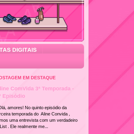
TAS DIGITAIS
OSTAGEM EM DESTAQUE
line ComVida 3ª Temporada -
° Episódio
á, amores! No quinto episódio da
rceira temporada do Aline Convida ,
emos uma entrevista com um verdadeiro
List . Ele realmente me...