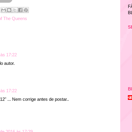
F
B
of The Queens
S
 às 17:22
o autor.
B
 às 17:22
12" ... Nem corrige antes de postar..
 de 2016 às 17:29