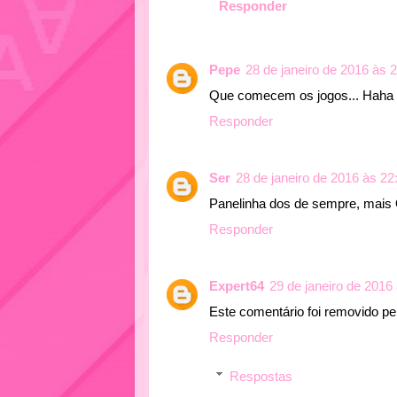
Responder
Pepe
28 de janeiro de 2016 às 
Que comecem os jogos... Haha 
Responder
Ser
28 de janeiro de 2016 às 22
Panelinha dos de sempre, mais
Responder
Expert64
29 de janeiro de 2016
Este comentário foi removido pel
Responder
Respostas