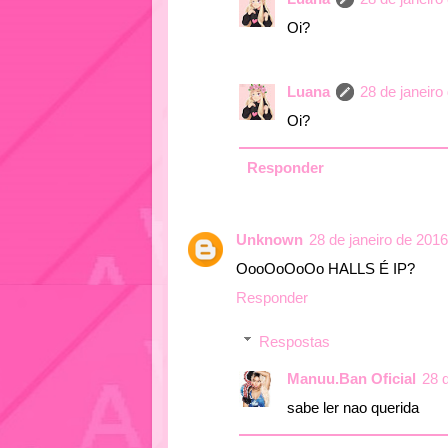
Oi?
Luana
28 de janeiro
Oi?
Responder
Unknown
28 de janeiro de 201
OooOoOoOo HALLS É IP?
Responder
Respostas
Manuu.Ban Oficial
28 
sabe ler nao querida