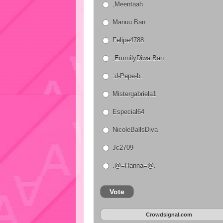
,Meentaah
Manuu.Ban
Felipe4788
,EmmilyDiwa.Ban
:d-Pepe-b:
Mistergabriela1
Especial64
NicoleBallsDiva
Jc2709
.@=Hanna=@.
Vote
Crowdsignal.com