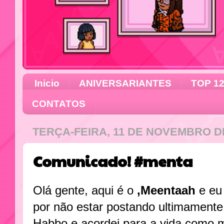
Inicio
ANIVERSARIANTES
TOP 1
CONTATOS
TERÇA-FEIRA, 11 DE NOVEMBRO D
Comunicado! #menta
Olá gente, aqui é o
,Meentaah
e eu
por não estar postando ultimamente,
Habbo e acordei para a vida como m