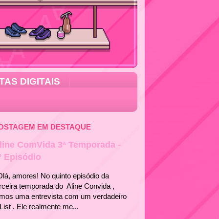
TAS DIGITAIS
OSTAGEM EM DESTAQUE
line ComVida 3ª Temporada -
° Episódio
á, amores! No quinto episódio da
rceira temporada do Aline Convida ,
emos uma entrevista com um verdadeiro
List . Ele realmente me...