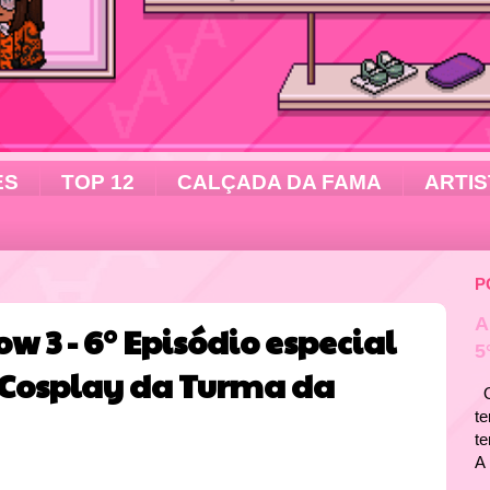
ES
TOP 12
CALÇADA DA FAMA
ARTIS
P
A
w 3 - 6° Episódio especial
5
 (Cosplay da Turma da
Ol
te
t
A 