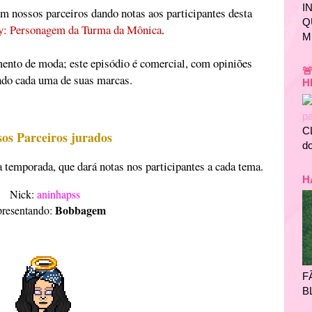
I
om nossos parceiros dando notas aos participantes desta
Q
y: Personagem da Turma da Mônica
.
M
mento de moda; este episódio é comercial, com opiniões

ndo cada uma de suas marcas.
H
C
os Parceiros jurados
do
a temporada, que dará notas nos participantes a cada tema.
H
Nick:
aninhapss
Bobbagem
resentando:
F
B