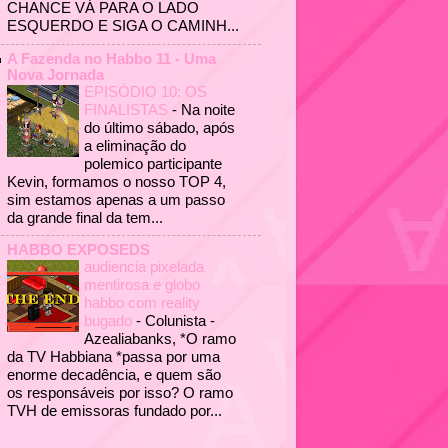
CHANCE VÁ PARA O LADO
ESQUERDO E SIGA O CAMINH...
A Fazenda no Habbo 11 - Uma
Nova Jornada
EPISÓDIO 10: OS
FINALISTAS
-
Na noite
do último sábado, após
a eliminação do
polemico participante
Kevin, formamos o nosso TOP 4,
sim estamos apenas a um passo
da grande final da tem...
HABBO EXPOSEDS
audiencia pixelada
mentirosa e globo
habbo com reality
bugado
-
Colunista -
Azealiabanks, *O ramo
da TV Habbiana *passa por uma
enorme decadência, e quem são
os responsáveis por isso? O ramo
TVH de emissoras fundado por...