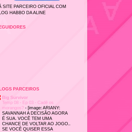
Ã SITE PARCEIRO OFICIAL COM
LOG HABBO DA ALINE
EGUIDORES
LOGS PARCEIROS
Big Survivor
Temp 08 - Ep 03 - Cadê os
morangos?
-
[image: ARIANY:
SAVANNAH A DECISÃO AGORA
É SUA. VOCÊ TEM UMA
CHANCE DE VOLTAR AO JOGO..
SE VOCÊ QUISER ESSA