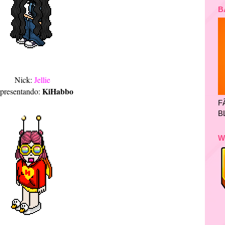
B
Nick:
Jellie
KiHabbo
presentando:
F
B
W