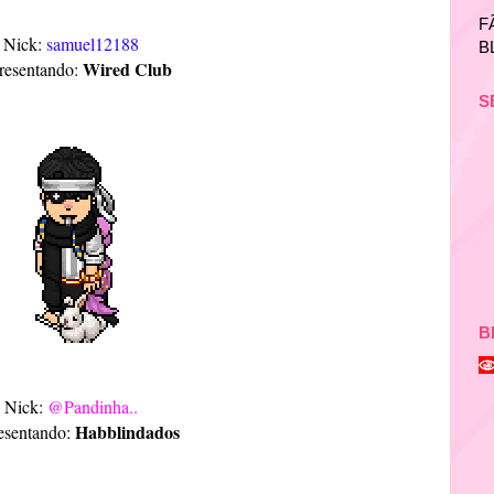
F
Nick:
samuel12188
B
Wired Club
resentando:
S
B
Nick:
@Pandinha..
Habblindados
esentando: