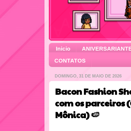
Inicio
ANIVERSARIANT
CONTATOS
DOMINGO, 31 DE MAIO DE 2026
Bacon Fashion Sho
com os parceiros
Mônica) 🍉