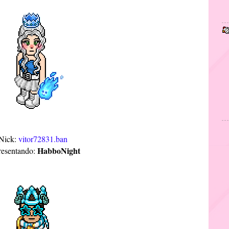
Nick:
vitor72831.ban
HabboNight
resentando: