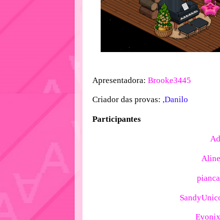
Apresentadora:
Brooke3445
Criador das provas:
,Danilo
Participantes
Ad
Alin
pianc
SandyUnic
Evoni