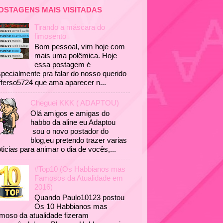
OSTAGENS MAIS VISITADAS
Tirando a máscara do
fimosento
Bom pessoal, vim hoje com
mais uma polêmica. Hoje
essa postagem é
pecialmente pra falar do nosso querido
fferso5724 que ama aparecer n...
Cheguei KKK ( ADAPTOU)
Olá amigos e amigas do
habbo da aline eu Adaptou
sou o novo postador do
blog,eu pretendo trazer varias
ticias para animar o dia de vocês,...
#Top10 (Os Habbianos mas
Famosos da Atualidade em
2016)
Quando Paulo10123 postou
Os 10 Habbianos mas
moso da atualidade fizeram