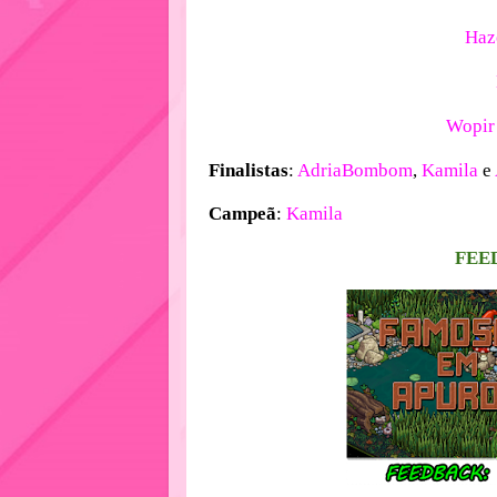
Ha
Wopi
Finalistas
:
AdriaBombom
,
Kamila
e
Campeã
:
Kamila
FEE