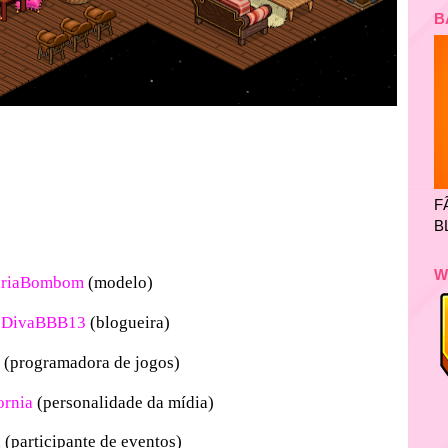
B
F
B
W
riaBombom
(modelo)
eDivaBBB13
(blogueira)
a
(programadora de jogos)
ornia
(personalidade da mídia)
x
(participante de eventos)