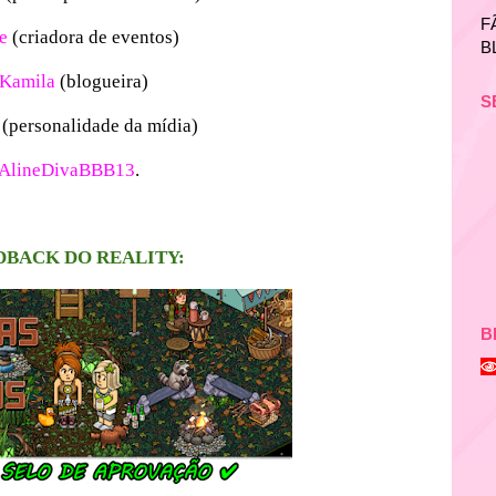
F
ze
(criadora de eventos)
B
Kamila
(blogueira)
S
r
(personalidade da mídia)
AlineDivaBBB13
.
DBACK DO REALITY:
B