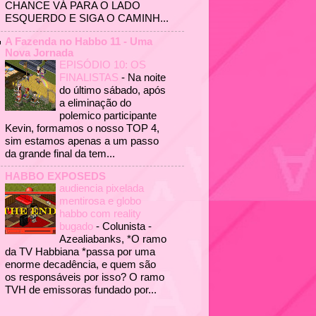
CHANCE VÁ PARA O LADO
ESQUERDO E SIGA O CAMINH...
A Fazenda no Habbo 11 - Uma
Nova Jornada
EPISÓDIO 10: OS
FINALISTAS
-
Na noite
do último sábado, após
a eliminação do
polemico participante
Kevin, formamos o nosso TOP 4,
sim estamos apenas a um passo
da grande final da tem...
HABBO EXPOSEDS
audiencia pixelada
mentirosa e globo
habbo com reality
bugado
-
Colunista -
Azealiabanks, *O ramo
da TV Habbiana *passa por uma
enorme decadência, e quem são
os responsáveis por isso? O ramo
TVH de emissoras fundado por...