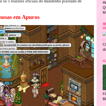
 os 5 realities oficiais do mundinho pixelado de
I
Q
M
osas em Apuros

H
C
do
H
F
B