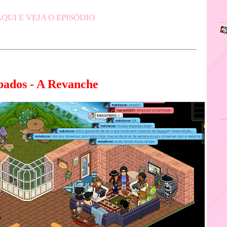
QUI E VEJA O EPISÓDIO
ados - A Revanche