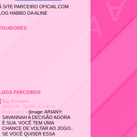
Ã SITE PARCEIRO OFICIAL COM
LOG HABBO DA ALINE
EGUIDORES
LOGS PARCEIROS
Big Survivor
Temp 08 - Ep 03 - Cadê os
morangos?
-
[image: ARIANY:
SAVANNAH A DECISÃO AGORA
É SUA. VOCÊ TEM UMA
CHANCE DE VOLTAR AO JOGO..
SE VOCÊ QUISER ESSA