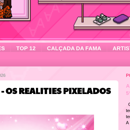
ES
TOP 12
CALÇADA DA FAMA
ARTIS
026
P
A
- OS REALITIES PIXELADOS
5
Ol
te
t
A 