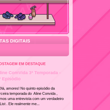
TAS DIGITAIS
OSTAGEM EM DESTAQUE
line ComVida 3ª Temporada -
° Episódio
á, amores! No quinto episódio da
rceira temporada do Aline Convida ,
emos uma entrevista com um verdadeiro
List . Ele realmente me...