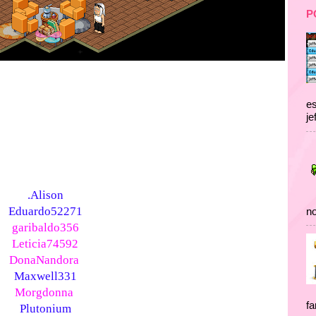
P
es
je
.Alison
Eduardo52271
no
garibaldo356
Leticia74592
DonaNandora
Maxwell331
Morgdonna
fa
Plutonium