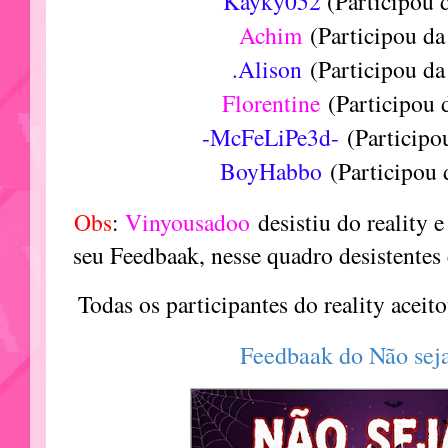
Kayky052
(Participou 
Achim
(Participou da
.Alison
(Participou d
Florentine
(Participou 
-McFeLiPe3d-
(Participo
BoyHabbo
(Participou 
Obs
:
Vinyousadoo
desistiu do reality 
seu Feedbaak, nesse quadro desistentes 
Todas os participantes do reality aceit
Feedbaak do Não seja