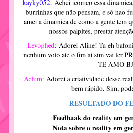
kayky052:
Achei iconico essa dinamica
burrinhas que não pensam, e só nao fu
amei a dinamica de como a gente tem que
nossos palpites, prestar aten
Levophed
:
Adorei Aline! Tu eh bafoni
nenhum voto ate o fim ai sim vai 
TE AMO B
Achim
:
Adorei a criatividade desse real
bem rápido. Sim, pode
RESULTADO DO F
Feedbaak do reality em ge
Nota sobre o reality em ge