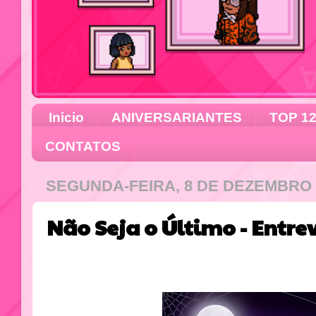
Inicio
ANIVERSARIANTES
TOP 1
CONTATOS
SEGUNDA-FEIRA, 8 DE DEZEMBRO 
Não Seja o Último - Entrev