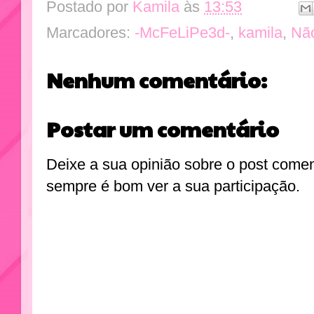
Postado por
Kamila
às
13:53
Marcadores:
-McFeLiPe3d-
,
kamila
,
Não
Nenhum comentário:
Postar um comentário
Deixe a sua opinião sobre o post come
sempre é bom ver a sua participação.