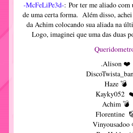
-McFeLiPe3d-
:
Por ter me aliado com u
de uma certa forma. Além disso, achei 
da Achim colocando sua aliada na últ
Logo, imaginei que uma das duas po
Queridomet
.Alison ❤️
DiscoTwista_ba
Haze 💣
Kayky052 ❤
Achim 💣
Florentine 
Vinyousadoo 