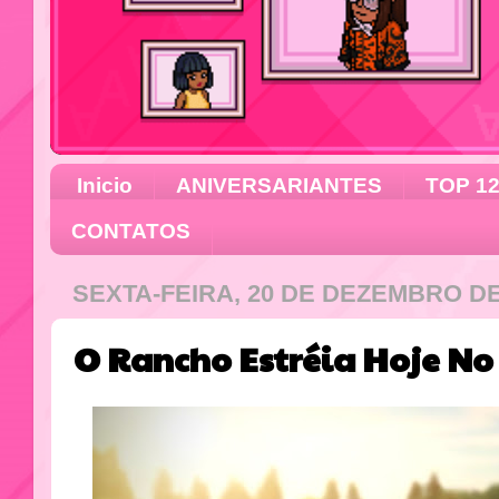
Inicio
ANIVERSARIANTES
TOP 1
CONTATOS
SEXTA-FEIRA, 20 DE DEZEMBRO DE
O Rancho Estréia Hoje N