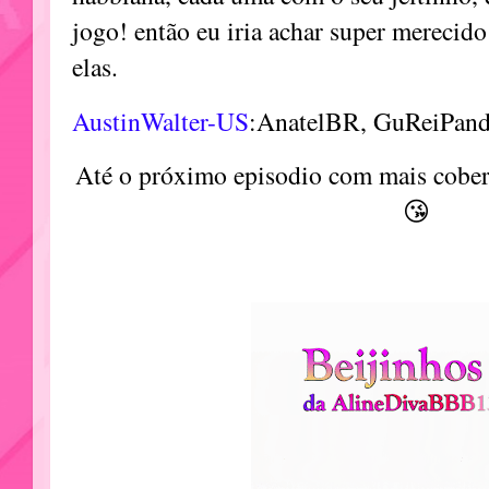
jogo! então eu iria achar super merecido
elas.
AustinWalter-US
:AnatelBR, GuReiPanda
Até o próximo episodio com mais cobert
😘