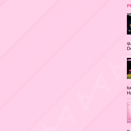
P
qu
D
tu
Ha