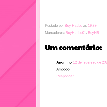
Postado por
Boy Habbo
às
19:39
Marcadores:
BoyHabbo01
,
BoyHB
Um comentário:
Anônimo
12 de fevereiro de 20
Amoooo
Responder