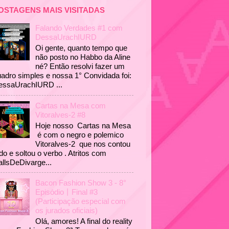
OSTAGENS MAIS VISITADAS
Falando Verdades #1 com
DessaUrachIURD
Oi gente, quanto tempo que
não posto no Habbo da Aline
né? Então resolvi fazer um
adro simples e nossa 1° Convidada foi:
essaUrachIURD ...
Cartas na Mesa com
Vitoralves-2 #8
Hoje nosso Cartas na Mesa
é com o negro e polemico
Vitoralves-2 que nos contou
do e soltou o verbo . Atritos com
llsDeDivarge...
Bacon Fashion Show 3 - 8°
Episódio丨Final #3
(Participação especial com
os jurados oficiais)
Olá, amores! A final do reality