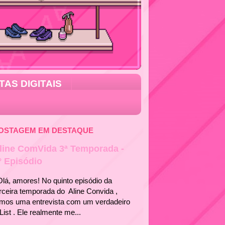
TAS DIGITAIS
OSTAGEM EM DESTAQUE
line ComVida 3ª Temporada -
° Episódio
á, amores! No quinto episódio da
rceira temporada do Aline Convida ,
emos uma entrevista com um verdadeiro
List . Ele realmente me...