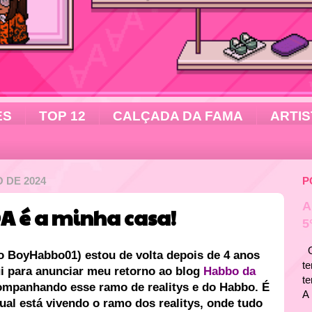
ES
TOP 12
CALÇADA DA FAMA
ARTIS
 DE 2024
P
A
DA é a minha casa!
5
Ol
o BoyHabbo01) estou de volta depois de 4 anos
te
i para anunciar meu retorno ao blog
Habbo da
t
ompanhando esse ramo de realitys e do Habbo. É
A 
ual está vivendo o ramo dos realitys, onde tudo