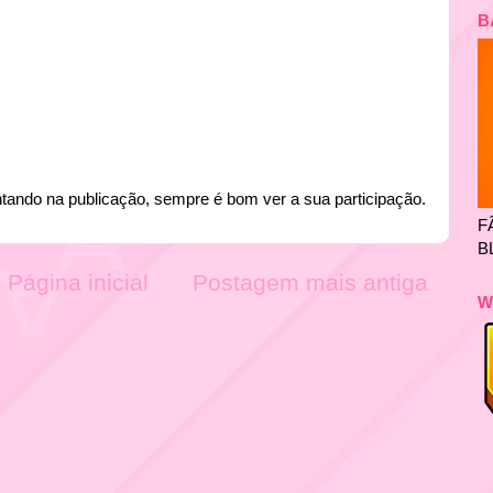
B
tando na publicação, sempre é bom ver a sua participação.
F
B
Página inicial
Postagem mais antiga
W