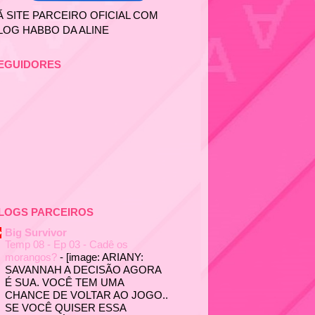
Ã SITE PARCEIRO OFICIAL COM
LOG HABBO DA ALINE
EGUIDORES
LOGS PARCEIROS
Big Survivor
Temp 08 - Ep 03 - Cadê os
morangos?
-
[image: ARIANY:
SAVANNAH A DECISÃO AGORA
É SUA. VOCÊ TEM UMA
CHANCE DE VOLTAR AO JOGO..
SE VOCÊ QUISER ESSA