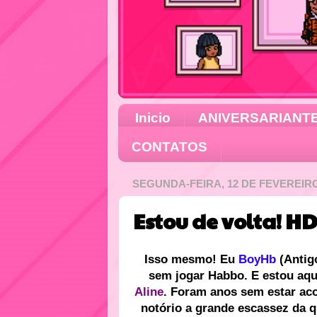
Inicio
ANIVERSARIANT
CONTATOS
SEGUNDA-FEIRA, 12 DE FEVEREIRO
Estou de volta! H
Isso mesmo! Eu
BoyHb
(Antig
sem jogar Habbo. E estou aqu
Aline
. Foram anos sem estar ac
notório a grande escassez da q