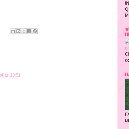
I
Q
M

H
C
do
H
24 às 19:51
F
B