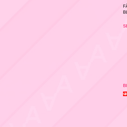
F
B
S
B