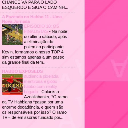
CHANCE VÁ PARA O LADO
ESQUERDO E SIGA O CAMINH...
A Fazenda no Habbo 11 - Uma
Nova Jornada
EPISÓDIO 10: OS
FINALISTAS
-
Na noite
do último sábado, após
a eliminação do
polemico participante
Kevin, formamos o nosso TOP 4,
sim estamos apenas a um passo
da grande final da tem...
HABBO EXPOSEDS
audiencia pixelada
mentirosa e globo
habbo com reality
bugado
-
Colunista -
Azealiabanks, *O ramo
da TV Habbiana *passa por uma
enorme decadência, e quem são
os responsáveis por isso? O ramo
TVH de emissoras fundado por...