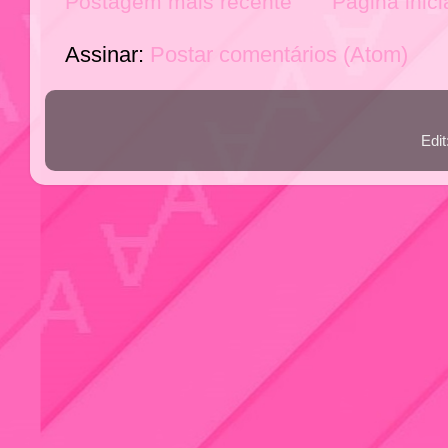
Postagem mais recente
Página inici
Assinar:
Postar comentários (Atom)
Edi