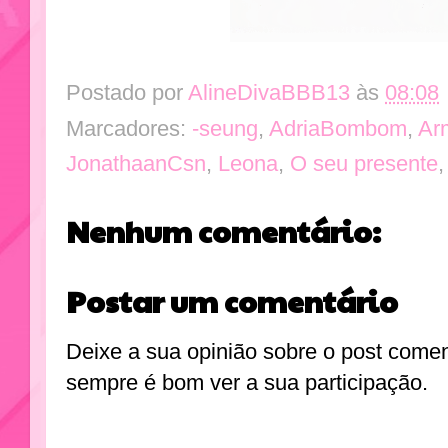
Postado por
AlineDivaBBB13
às
08:08
Marcadores:
-seung
,
AdriaBombom
,
Ar
JonathaanCsn
,
Leona
,
O seu presente
Nenhum comentário:
Postar um comentário
Deixe a sua opinião sobre o post come
sempre é bom ver a sua participação.