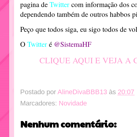
pagina de
Twitter
com informação dos c
dependendo também de outros habbos pir
Peço que todos siga, eu sigo todos de vol
O
Twitter
é
@SistemaHF
CLIQUE AQUI E VEJA A
Postado por
AlineDivaBBB13
às
20:07
Marcadores:
Novidade
Nenhum comentário: