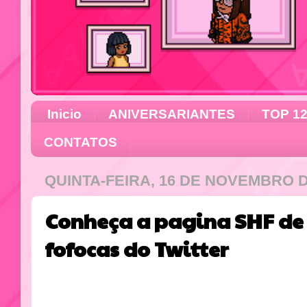
Inicio
ANIVERSARIANTES
TOP 1
CONTATOS
QUINTA-FEIRA, 16 DE NOVEMBRO D
Conheça a pagina SHF de
fofocas do Twitter