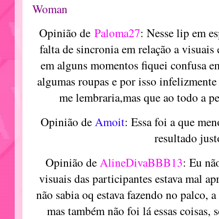
Woman
Opinião de
Paloma27
: Nesse lip em e
falta de sincronia em relação a visuais
em alguns momentos fiquei confusa em 
algumas roupas e por isso infelizment
me lembraria,mas que ao todo a pe
Opinião de
Amoit
: Essa foi a que me
resultado just
Opinião de
AlineDivaBBB13
: Eu não
visuais das participantes estava mal ap
não sabia oq estava fazendo no palco, a
mas também não foi lá essas coisas, se