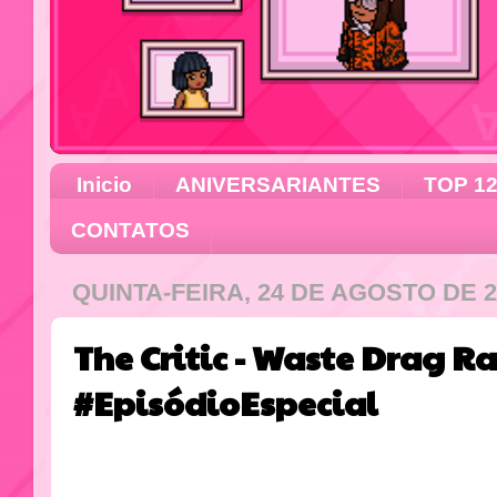
Inicio
ANIVERSARIANTES
TOP 1
CONTATOS
QUINTA-FEIRA, 24 DE AGOSTO DE 2
The Critic - Waste Drag R
#EpisódioEspecial