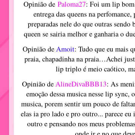
Opinião de
Paloma27
: Foi um lip bom
entrega das queens na perfomance, 
preparadas nele do que outras sendo b
queen se sairia melhor e ganharia o du
Opinião de
Amoit
: Tudo que eu mais q
praia, chapadinha na praia…Achei justa
lip triplo é meio caótico, m
Opinião de
AlineDivaBBB13
: As meni
emoção dessa musica nesse lip sync, 
musica, porem sentir um pouco de falta
elas ia pro lado e pro outro... parece e
outro e pensando nos meus problemas
onde ir e no que deve