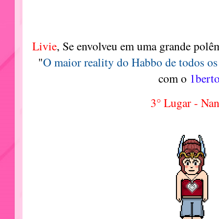
Livie
, Se envolveu em uma grande polêm
"
O maior reality do Habbo de todos o
com o
1bert
3° Lugar - Na