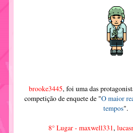
brooke3445
, foi uma das protagonis
competição de enquete de
"
O maior re
tempos
".
8° Lugar - maxwell331
,
lucas