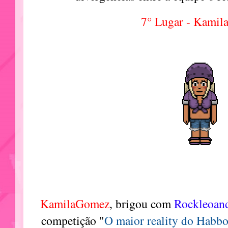
7° Lugar - Kami
KamilaGomez
, brigou com
Rockleoan
competição
"
O maior reality do Habbo