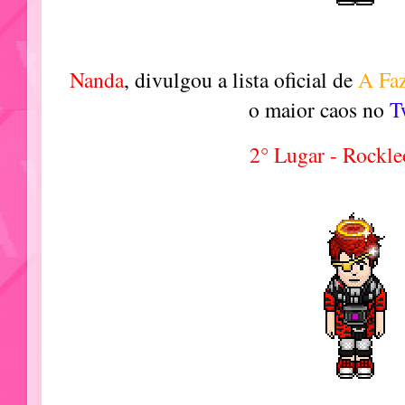
Nanda
, divulgou a lista oficial de
A Fa
o maior caos no
T
2° Lugar - Rockl