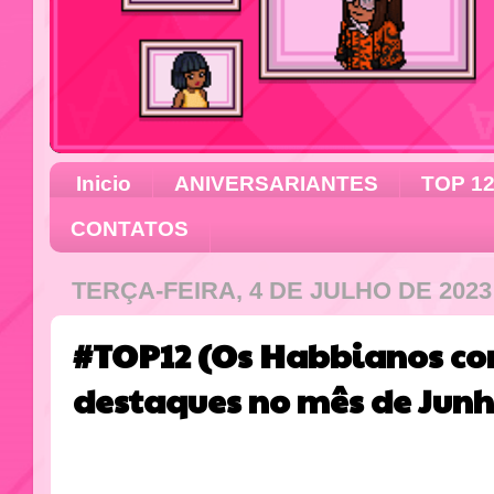
Inicio
ANIVERSARIANTES
TOP 1
CONTATOS
TERÇA-FEIRA, 4 DE JULHO DE 2023
#TOP12 (Os Habbianos co
destaques no mês de Junh