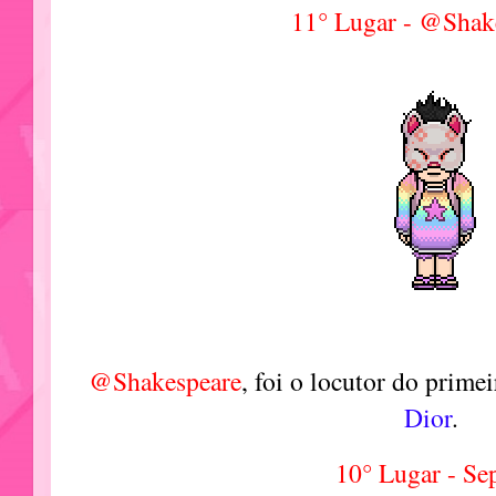
11° Lugar - @Shak
@Shakespeare
, foi o locutor do prime
Dior
.
10° Lugar - Sep