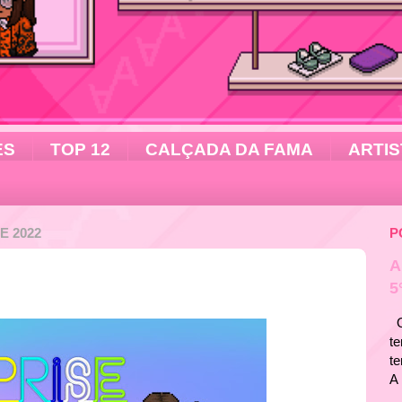
ES
TOP 12
CALÇADA DA FAMA
ARTIS
E 2022
P
A
5
Ol
te
t
A 