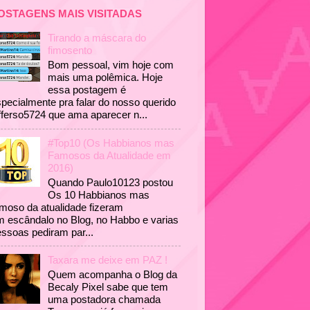
OSTAGENS MAIS VISITADAS
Tirando a máscara do
fimosento
Bom pessoal, vim hoje com
mais uma polêmica. Hoje
essa postagem é
pecialmente pra falar do nosso querido
fferso5724 que ama aparecer n...
#Top10 (Os Habbianos mas
Famosos da Atualidade em
2016)
Quando Paulo10123 postou
Os 10 Habbianos mas
moso da atualidade fizeram
 escândalo no Blog, no Habbo e varias
ssoas pediram par...
Taxara me deixe em PAZ !
Quem acompanha o Blog da
Becaly Pixel sabe que tem
uma postadora chamada