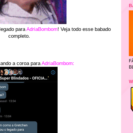
B
legado para
A
driaBombom
! Veja todo esse babado
completo.
F
ando a coroa para
AdriaBombom:
B
W