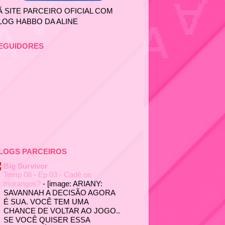
Ã SITE PARCEIRO OFICIAL COM
LOG HABBO DA ALINE
EGUIDORES
LOGS PARCEIROS
Big Survivor
Temp 08 - Ep 03 - Cadê os
morangos?
-
[image: ARIANY:
SAVANNAH A DECISÃO AGORA
É SUA. VOCÊ TEM UMA
CHANCE DE VOLTAR AO JOGO..
SE VOCÊ QUISER ESSA