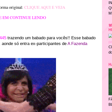
I
forma original:
CLIQUE AQUI E VEJA
Q
M
E EM CONTINUE LENDO

H
445
trazendo um babado para vocês!! Esse babado
, aonde só entra ex-participantes de
A Fazenda
C
do
H
F
B