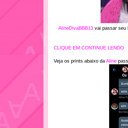
AlineDivaBBB13
vai passar seu 
CLIQUE EM CONTINUE LENDO
Veja os prints abaixo da
Aline
pass