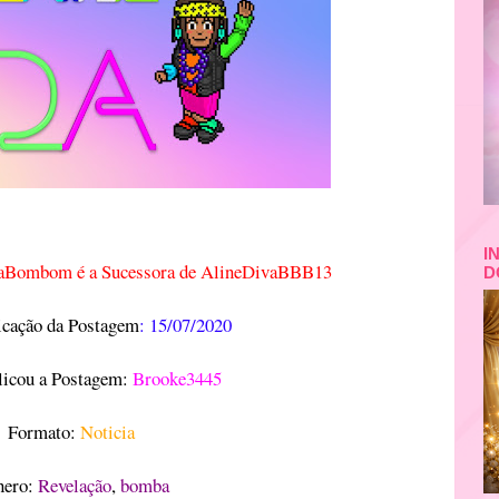
I
aBombom é a Sucessora de AlineDivaBBB13
D
icação da Postagem
: 15
/07/2020
icou a Postagem:
Brooke3445
Formato:
Noticia
nero:
Revelação
,
bomba