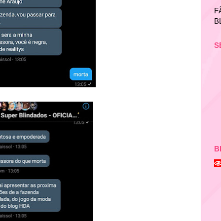
F
B
S
B