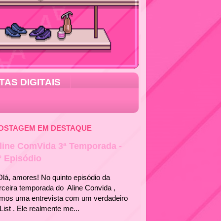
TAS DIGITAIS
OSTAGEM EM DESTAQUE
line ComVida 3ª Temporada -
° Episódio
á, amores! No quinto episódio da
rceira temporada do Aline Convida ,
emos uma entrevista com um verdadeiro
List . Ele realmente me...