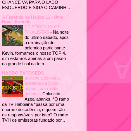
CHANCE VÁ PARA O LADO
ESQUERDO E SIGA O CAMINH...
A Fazenda no Habbo 11 - Uma
Nova Jornada
EPISÓDIO 10: OS
FINALISTAS
-
Na noite
do último sábado, após
a eliminação do
polemico participante
Kevin, formamos o nosso TOP 4,
sim estamos apenas a um passo
da grande final da tem...
HABBO EXPOSEDS
audiencia pixelada
mentirosa e globo
habbo com reality
bugado
-
Colunista -
Azealiabanks, *O ramo
da TV Habbiana *passa por uma
enorme decadência, e quem são
os responsáveis por isso? O ramo
TVH de emissoras fundado por...