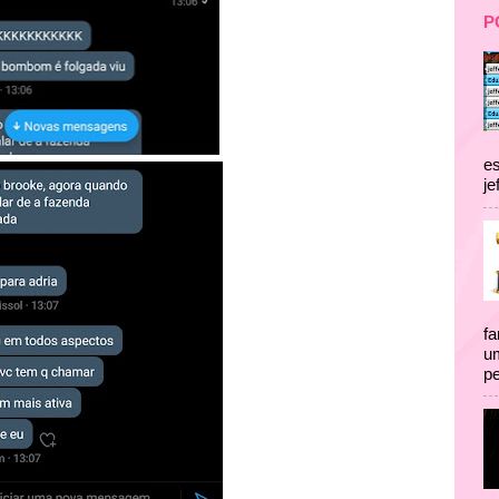
P
es
je
fa
um
pe