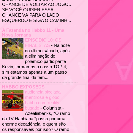
CHANCE DE VOLTAR AO JOGO..
SE VOCÊ QUISER ESSA
CHANCE VÁ PARA O LADO
ESQUERDO E SIGA O CAMINH...
A Fazenda no Habbo 11 - Uma
Nova Jornada
EPISÓDIO 10: OS
FINALISTAS
-
Na noite
do último sábado, após
a eliminação do
polemico participante
Kevin, formamos o nosso TOP 4,
sim estamos apenas a um passo
da grande final da tem...
HABBO EXPOSEDS
audiencia pixelada
mentirosa e globo
habbo com reality
bugado
-
Colunista -
Azealiabanks, *O ramo
da TV Habbiana *passa por uma
enorme decadência, e quem são
os responsáveis por isso? O ramo