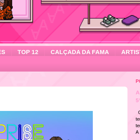
ES
TOP 12
CALÇADA DA FAMA
ARTIS
P
A
5
Ol
te
t
A 