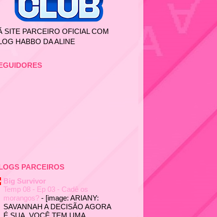
Ã SITE PARCEIRO OFICIAL COM
LOG HABBO DA ALINE
EGUIDORES
LOGS PARCEIROS
Big Survivor
Temp 08 - Ep 03 - Cadê os
morangos?
-
[image: ARIANY:
SAVANNAH A DECISÃO AGORA
É SUA. VOCÊ TEM UMA