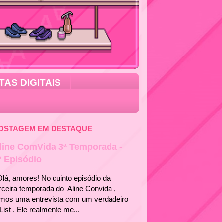
TAS DIGITAIS
OSTAGEM EM DESTAQUE
line ComVida 3ª Temporada -
° Episódio
á, amores! No quinto episódio da
rceira temporada do Aline Convida ,
emos uma entrevista com um verdadeiro
List . Ele realmente me...