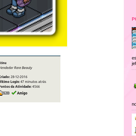
P
es
je
no