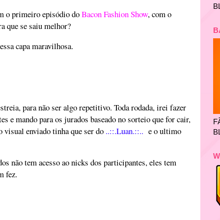
B
m o primeiro episódio do
Bacon Fashion Show
, com o
a que se saiu melhor?
B
 essa capa maravilhosa.
estreia, para não ser algo repetitivo. Toda rodada, irei fazer
es e mando para os jurados baseado no sorteio que for cair,
F
o visual enviado tinha que ser do
..::.Luan.::..
e o ultimo
B
W
ados não tem acesso ao nicks dos participantes, eles tem
m fez.