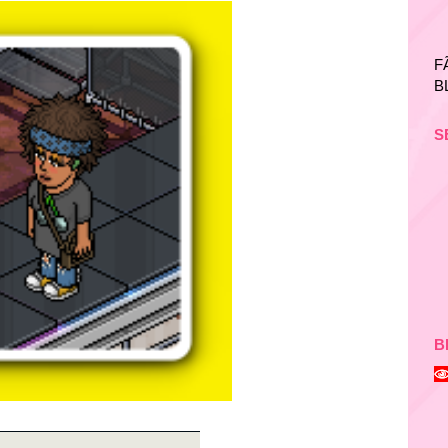
F
B
S
B