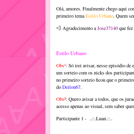
Olá, amores. Finalmente chego aqui co
primeiro tema
Estilo Urbano
. Quem ser
💨 Agradecimento a
Jose37140
que fez
Estilo Urbano
Obs¹
: Só irei avisar, nesse episódio de 
um sorteio com os nicks dos participant
no primeiro sorteio ficou que o primeir
do
Deilon67
.
Obs²
: Quero avisar a todos, que os jur
acesso apenas ao visual, sem saber que
Participante 1 - ..::.Luan.::..