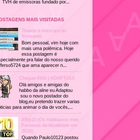
TVH de emissoras fundado por...
OSTAGENS MAIS VISITADAS
Tirando a máscara do
fimosento
Bom pessoal, vim hoje com
mais uma polêmica. Hoje
essa postagem é
pecialmente pra falar do nosso querido
fferso5724 que ama aparecer n...
Cheguei KKK ( ADAPTOU)
Olá amigos e amigas do
habbo da aline eu Adaptou
sou o novo postador do
blog,eu pretendo trazer varias
ticias para animar o dia de vocês,...
#Top10 (Os Habbianos mas
Famosos da Atualidade em
2016)
Quando Paulo10123 postou