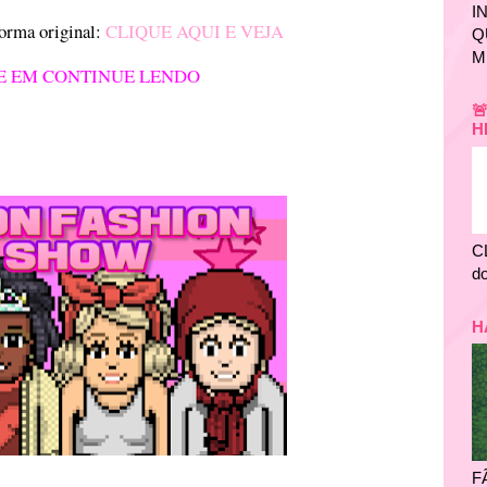
I
forma original:
CLIQUE AQUI E VEJA
Q
M
E EM CONTINUE LENDO

H
C
do
H
F