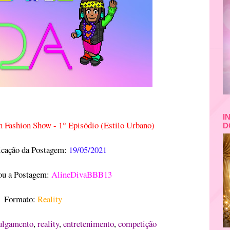
I
 Fashion Show - 1° Episódio (Estilo Urbano)
D
icação da Postagem:
19/05/2021
u a Postagem:
AlineDivaBBB13
Formato:
Reality
ulgamento
,
reality
,
entretenimento
,
competição