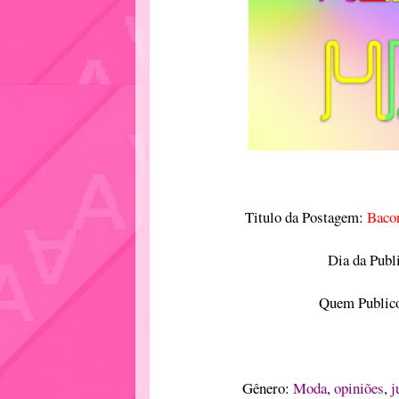
Titulo da Postagem:
Bacon
Dia da Publ
Quem Publico
Gênero:
Moda
,
opiniões
,
j