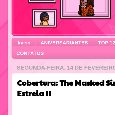
Inicio
ANIVERSARIANTES
TOP 1
CONTATOS
SEGUNDA-FEIRA, 14 DE FEVEREIRO
Cobertura: The Masked Si
Estreia II