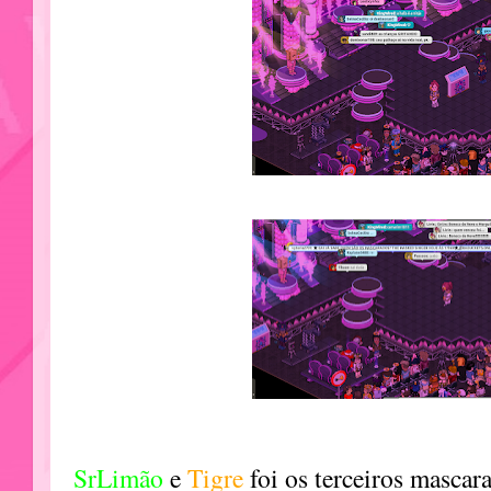
SrLimão
e
Tigre
foi os terceiros mascar