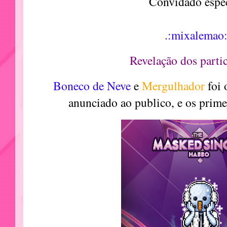
Convidado espec
.:mixalemao:
Revelação dos partic
Boneco de Neve
e
Mergulhador
foi
anunciado ao publico, e os prim