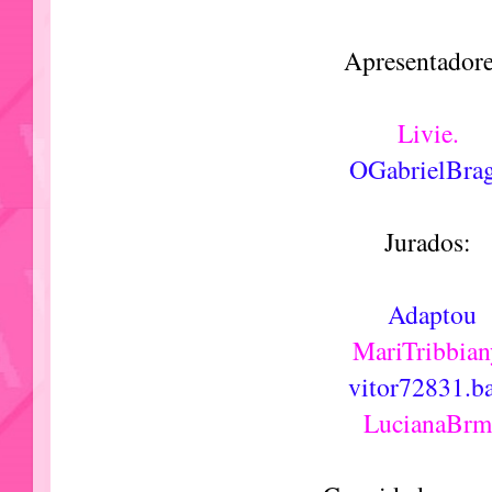
Apresentadore
Livie.
OGabrielBra
Jurados:
Adaptou
MariTribbian
vitor72831.b
LucianaBr