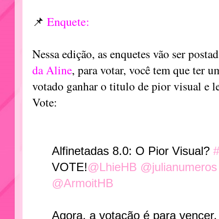
📌
Enquete:
Nessa edição, as enquetes vão ser posta
da Aline
, para votar, você tem que ter 
votado ganhar o titulo de pior visual e 
Vote:
Alfinetadas 8.0: O Pior Visual?
#
VOTE!
@LhieHB
@julianumeros
@ArmoitHB
Agora, a votação é para vencer