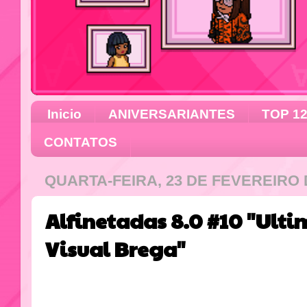
Inicio
ANIVERSARIANTES
TOP 1
CONTATOS
QUARTA-FEIRA, 23 DE FEVEREIRO 
Alfinetadas 8.0 #10 "Ult
Visual Brega"