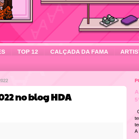
ES
TOP 12
CALÇADA DA FAMA
ARTIS
2022
P
A
022 no blog HDA
5
Ol
te
t
A 