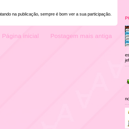
tando na publicação, sempre é bom ver a sua participação.
P
Página inicial
Postagem mais antiga
es
je
no