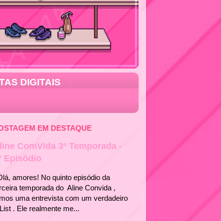
TAS DIGITAIS
OSTAGEM EM DESTAQUE
line ComVida 3ª Temporada -
° Episódio
á, amores! No quinto episódio da
rceira temporada do Aline Convida ,
emos uma entrevista com um verdadeiro
List . Ele realmente me...