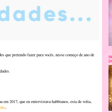
des que pretendo fazer para vocês, nesse começo de ano de
I
D
idades.
a em 2017, que eu entrevistava habbianos, esta de volta,
bbo
.