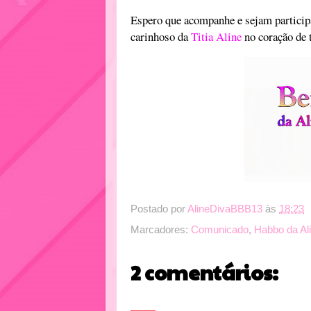
Espero que acompanhe e sejam participa
carinhoso da
Titia Aline
no coração de 
Postado por
AlineDivaBBB13
às
18:23
Marcadores:
Comunicado
,
Habbo da Al
2 comentários: