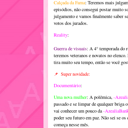
Calçada da Fama
: Teremos mais julga
episódios, não consegui postar muito s
julgamento e vamos finalmente saber s
votos dos jurados.
Reality
:
Guerra de visuais
: A 4° temporada do r
teremos veteranos e novatos no elenco. 
tira muito seu tempo, então se você gos
📌
Super novidade:
Documentário
:
Uma nova mulher
: A polêmica,
-Azeal
passado e se limpar de qualquer briga
vai conhecer um pouco da
-AzealiaBan
poder seu futuro em paz. Não sei se os 
começa nesse mês.