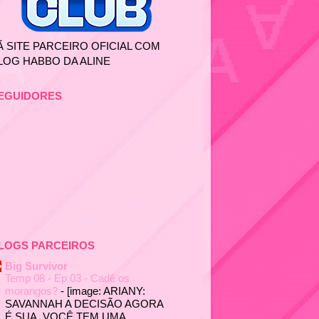
Ã SITE PARCEIRO OFICIAL COM
LOG HABBO DA ALINE
EGUIDORES
LOGS PARCEIROS
Big Survivor
Temp 08 - Ep 03 - Cadê os
morangos?
-
[image: ARIANY:
SAVANNAH A DECISÃO AGORA
É SUA. VOCÊ TEM UMA