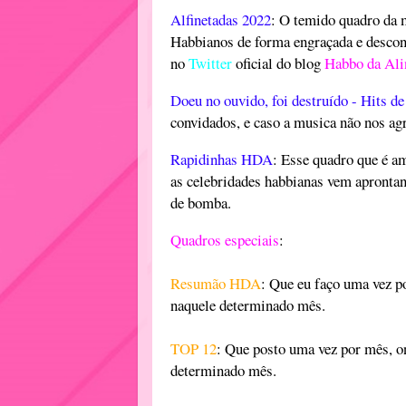
Alfinetadas 2022
: O temido quadro da 
Habbianos de forma engraçada e descont
no
Twitter
oficial do blog
Habbo da Ali
Doeu no ouvido, foi destruído - Hits d
convidados, e caso a musica não nos agr
Rapidinhas HDA
: Esse quadro que é a
as celebridades habbianas vem apronta
de bomba.
Quadros especiais
:
Resumão HDA
: Que eu faço uma vez 
naquele determinado mês.
TOP 12
: Que posto uma vez por mês, o
determinado mês.