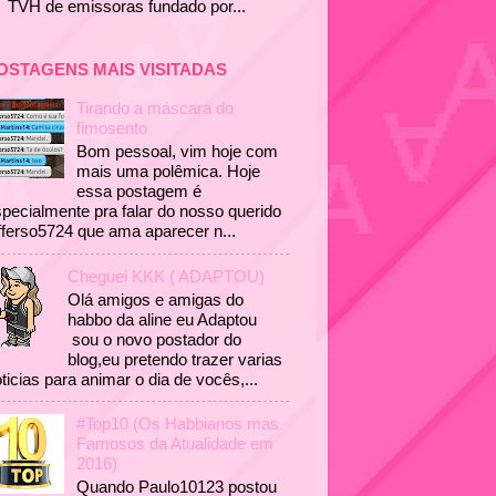
TVH de emissoras fundado por...
OSTAGENS MAIS VISITADAS
Tirando a máscara do
fimosento
Bom pessoal, vim hoje com
mais uma polêmica. Hoje
essa postagem é
pecialmente pra falar do nosso querido
fferso5724 que ama aparecer n...
Cheguei KKK ( ADAPTOU)
Olá amigos e amigas do
habbo da aline eu Adaptou
sou o novo postador do
blog,eu pretendo trazer varias
ticias para animar o dia de vocês,...
#Top10 (Os Habbianos mas
Famosos da Atualidade em
2016)
Quando Paulo10123 postou