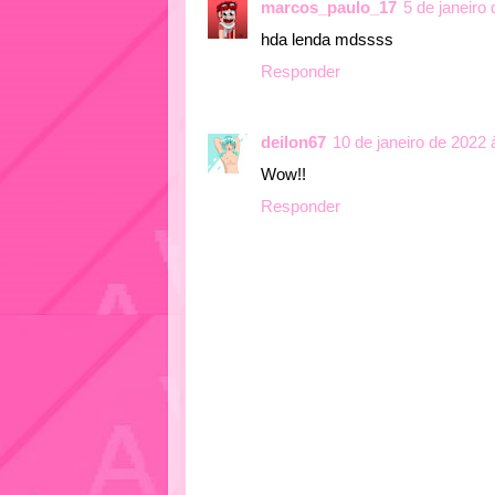
marcos_paulo_17
5 de janeiro
hda lenda mdssss
Responder
deilon67
10 de janeiro de 2022 
Wow!!
Responder