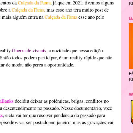
mentos da
Calçada da Fama
, já que em 2021, tivemos alguns
B
obre a
Calçada da Fama
, mas esse ano tera muito post de
e mais alguém entra na
Calçada da Fama
esse ano pelo
B
eality
Guerra de visuais
, a novidade que nessa edição
Então todos podem participar, é um reality rápido que não
tar de moda, não perca a oportunidade.
F
B
W
iaBanks
decidiu deixar as polêmicas, brigas, conflitos no
 ou desentendimento no passado. Nesse documentário, você
ks
, e ela vai ter que resolver pendência do passado para
episódios vai ser postado em janeiro, mas as gravações vai