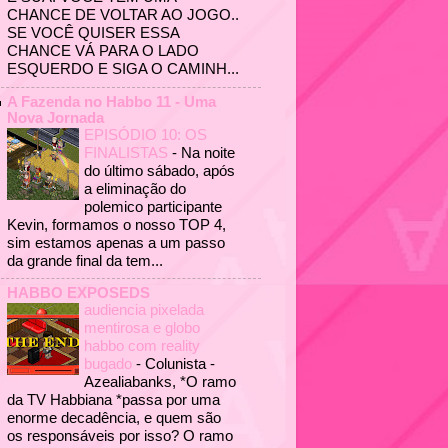
CHANCE DE VOLTAR AO JOGO..
SE VOCÊ QUISER ESSA
CHANCE VÁ PARA O LADO
ESQUERDO E SIGA O CAMINH...
A Fazenda no Habbo 11 - Uma
Nova Jornada
EPISÓDIO 10: OS
FINALISTAS
-
Na noite
do último sábado, após
a eliminação do
polemico participante
Kevin, formamos o nosso TOP 4,
sim estamos apenas a um passo
da grande final da tem...
HABBO EXPOSEDS
audiencia pixelada
mentirosa e globo
habbo com reality
bugado
-
Colunista -
Azealiabanks, *O ramo
da TV Habbiana *passa por uma
enorme decadência, e quem são
os responsáveis por isso? O ramo