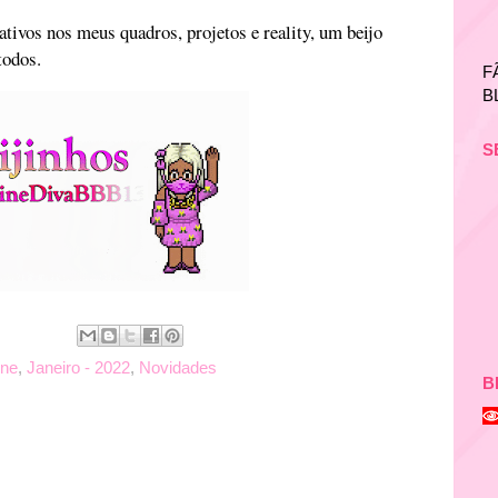
tivos nos meus quadros, projetos e reality, um beijo
todos.
F
B
S
ine
,
Janeiro - 2022
,
Novidades
B