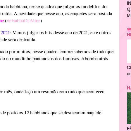
I
moda habbiana, nesse quadro que julgar os modelitos do
Q
raída. A novidade que nesse ano, as enquetes sera postada
M
ne
(
@HabboDaAline
)

e 2021
: Vamos julgar os hits desse ano de 2021, eu e outros
H
ade sera destruída.
mado por muitos, nesse quadro sempre sabemos de tudo que
ndo no mundinho pantanosos dos famosos, é bomba atrás
C
do
H
por mês, onde faço um resumão com tudo que aconteceu
nde posto os 12 habbianos que se destacaram naquele
F