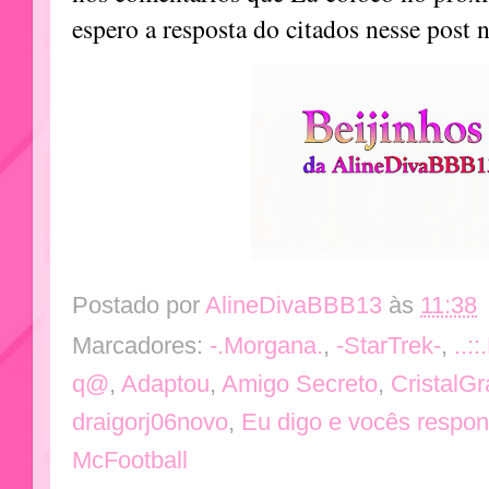
espero a resposta do citados nesse post 
Postado por
AlineDivaBBB13
às
11:38
Marcadores:
-.Morgana.
,
-StarTrek-
,
..::
q@
,
Adaptou
,
Amigo Secreto
,
CristalG
draigorj06novo
,
Eu digo e vocês respo
McFootball