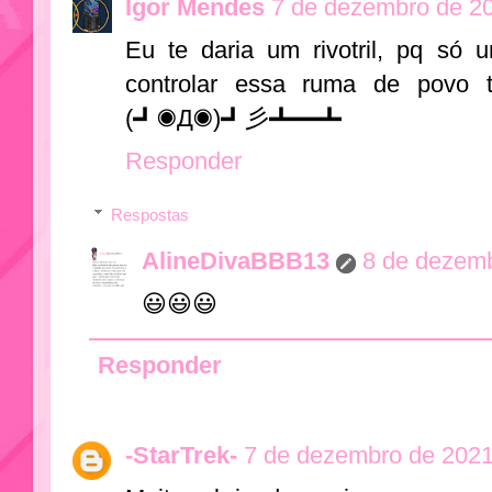
Igor Mendes
7 de dezembro de 20
Eu te daria um rivotril, pq só 
controlar essa ruma de povo 
(┛◉Д◉)┛彡┻━┻
Responder
Respostas
AlineDivaBBB13
8 de dezemb
😃😃😃
Responder
-StarTrek-
7 de dezembro de 2021