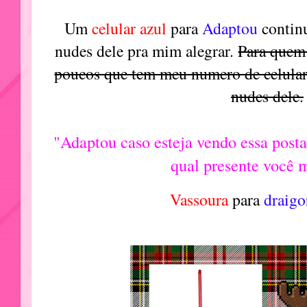
Um
celular azul
para
Adaptou
contin
nudes dele pra mim alegrar.
Para quem
poucos que tem meu numero de celular
nudes dele.
"Adaptou caso esteja vendo essa post
qual presente você 
Vassoura
para
draig