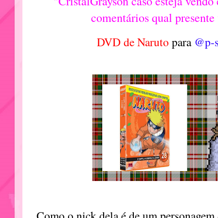
"CristalGrayson caso esteja vendo
comentários qual presente
DVD de Naruto
para
@p-s
Como o nick dela é de um personagem