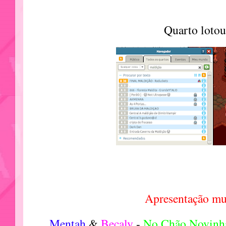
Quarto lotou
Apresentação mu
Mentah
&
Becaly
-
No Chão Novin