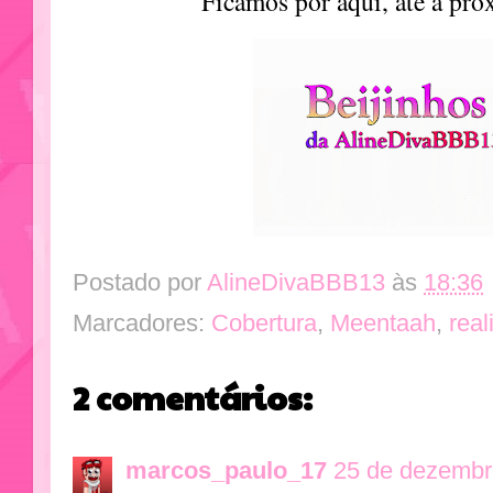
Ficamos por aqui, ate a pr
Postado por
AlineDivaBBB13
às
18:36
Marcadores:
Cobertura
,
Meentaah
,
reali
2 comentários:
marcos_paulo_17
25 de dezembr