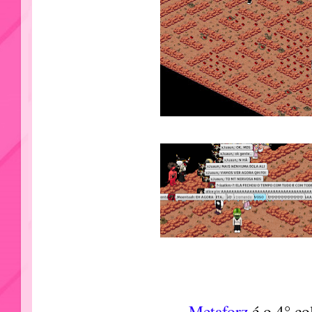
Metaforz
é o 4° c