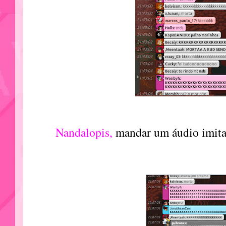
Nandalopis,
mandar um áudio imit