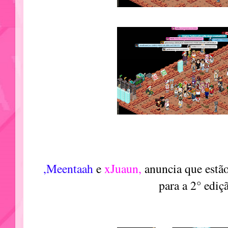
,Meentaah
e
xJuaun,
anuncia que estã
para a 2° ediç