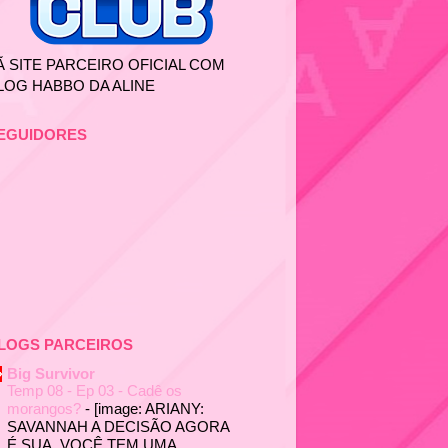
Ã SITE PARCEIRO OFICIAL COM
LOG HABBO DA ALINE
EGUIDORES
LOGS PARCEIROS
Big Survivor
Temp 08 - Ep 03 - Cadê os
morangos?
-
[image: ARIANY:
SAVANNAH A DECISÃO AGORA
É SUA. VOCÊ TEM UMA