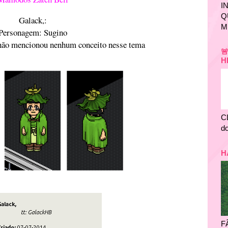
I
Q
Galack,:
M
Personagem: Sugino
 não mencionou nenhum conceito nesse tema

H
C
do
H
F