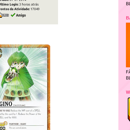
B
B
F
B
W