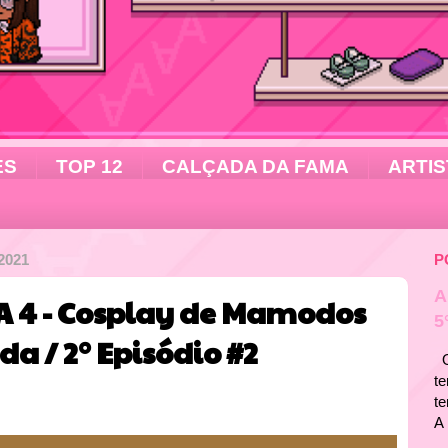
ES
TOP 12
CALÇADA DA FAMA
ARTIS
2021
P
A
 4 - Cosplay de Mamodos
5
da / 2° Episódio #2
Ol
te
t
A 