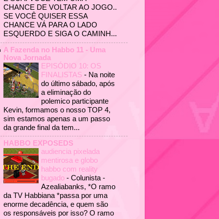
CHANCE DE VOLTAR AO JOGO..
SE VOCÊ QUISER ESSA
CHANCE VÁ PARA O LADO
ESQUERDO E SIGA O CAMINH...
A Fazenda no Habbo 11 - Uma
Nova Jornada
EPISÓDIO 10: OS
FINALISTAS
-
Na noite
do último sábado, após
a eliminação do
polemico participante
Kevin, formamos o nosso TOP 4,
sim estamos apenas a um passo
da grande final da tem...
HABBO EXPOSEDS
audiencia pixelada
mentirosa e globo
habbo com reality
bugado
-
Colunista -
Azealiabanks, *O ramo
da TV Habbiana *passa por uma
enorme decadência, e quem são
os responsáveis por isso? O ramo