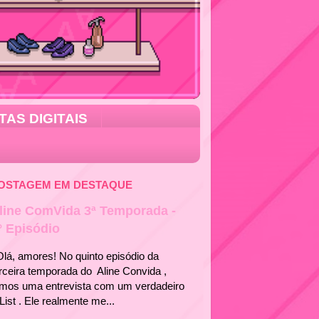
TAS DIGITAIS
OSTAGEM EM DESTAQUE
line ComVida 3ª Temporada -
° Episódio
á, amores! No quinto episódio da
rceira temporada do Aline Convida ,
emos uma entrevista com um verdadeiro
List . Ele realmente me...