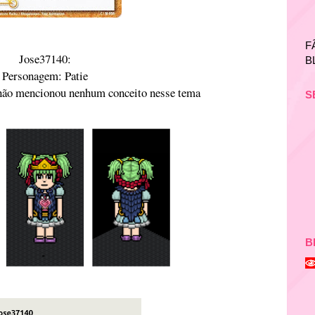
F
Jose37140:
B
Personagem: Patie
 não mencionou nenhum conceito nesse tema
S
B