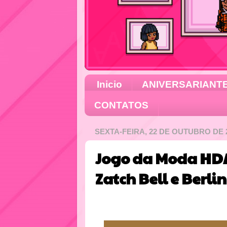
Inicio
ANIVERSARIANT
CONTATOS
SEXTA-FEIRA, 22 DE OUTUBRO DE 
Jogo da Moda HDA
Zatch Bell e Berlin