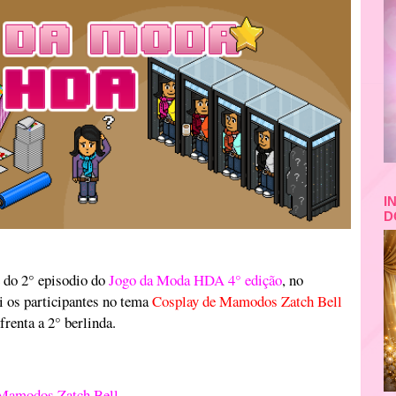
I
D
e do 2° episodio do
Jogo da Moda HDA 4° edição
, no
i os participantes no tema
Cosplay de Mamodos Zatch Bell
renta a 2° berlinda.
Mamodos Zatch Bell