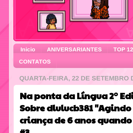
Inicio
ANIVERSARIANTES
TOP 1
CONTATOS
QUARTA-FEIRA, 22 DE SETEMBRO 
Na ponta da Língua 2° Ediç
Sobre dlulucb381 "Agind
criança de 6 anos quando
#3