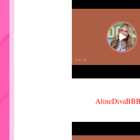
AlineDivaBB