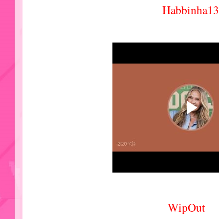
Habbinha13
WipOut