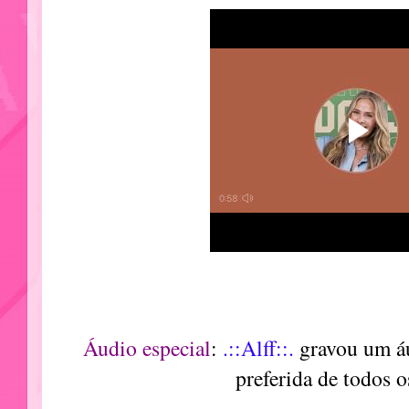
Áudio especial
:
.::Alff::.
gravou um áu
preferida de todos o