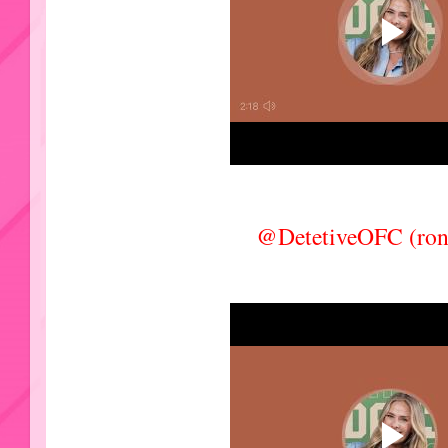
@DetetiveOFC (ron