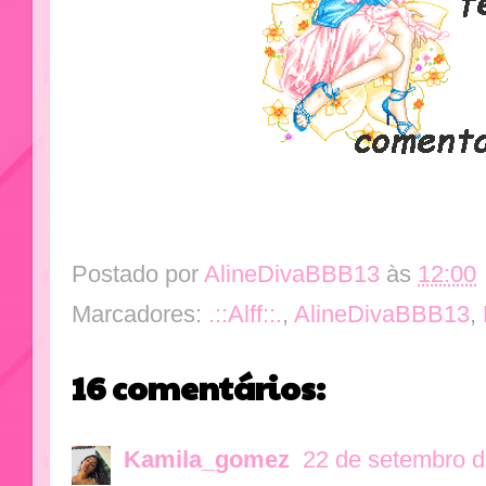
Postado por
AlineDivaBBB13
às
12:00
Marcadores:
.::Alff::.
,
AlineDivaBBB13
,
16 comentários:
Kamila_gomez
22 de setembro d