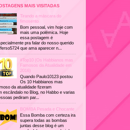
OSTAGENS MAIS VISITADAS
Tirando a máscara do
fimosento
Bom pessoal, vim hoje com
mais uma polêmica. Hoje
essa postagem é
pecialmente pra falar do nosso querido
fferso5724 que ama aparecer n...
#Top10 (Os Habbianos mas
Famosos da Atualidade em
2016)
Quando Paulo10123 postou
Os 10 Habbianos mas
moso da atualidade fizeram
 escândalo no Blog, no Habbo e varias
ssoas pediram par...
BOMBA Pesada e Chocante
Essa Bomba com certeza ira
supera todas as bombas
juntas desse blog é um