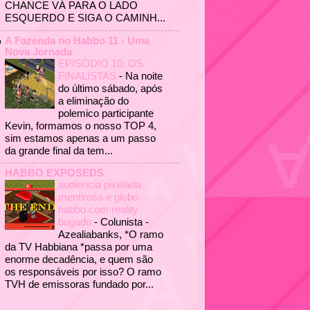
CHANCE VÁ PARA O LADO
ESQUERDO E SIGA O CAMINH...
A Fazenda no Habbo 11 - Uma
Nova Jornada
EPISÓDIO 10: OS
FINALISTAS
-
Na noite
do último sábado, após
a eliminação do
polemico participante
Kevin, formamos o nosso TOP 4,
sim estamos apenas a um passo
da grande final da tem...
HABBO EXPOSEDS
audiencia pixelada
mentirosa e globo
habbo com reality
bugado
-
Colunista -
Azealiabanks, *O ramo
da TV Habbiana *passa por uma
enorme decadência, e quem são
os responsáveis por isso? O ramo
TVH de emissoras fundado por...