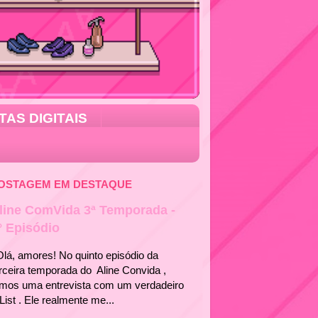
TAS DIGITAIS
OSTAGEM EM DESTAQUE
line ComVida 3ª Temporada -
° Episódio
á, amores! No quinto episódio da
rceira temporada do Aline Convida ,
emos uma entrevista com um verdadeiro
List . Ele realmente me...