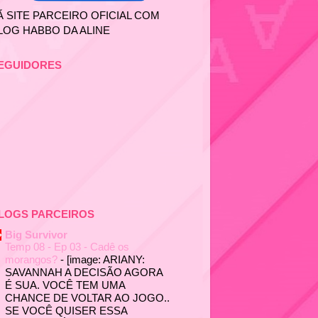
Ã SITE PARCEIRO OFICIAL COM
LOG HABBO DA ALINE
EGUIDORES
LOGS PARCEIROS
Big Survivor
Temp 08 - Ep 03 - Cadê os
morangos?
-
[image: ARIANY:
SAVANNAH A DECISÃO AGORA
É SUA. VOCÊ TEM UMA
CHANCE DE VOLTAR AO JOGO..
SE VOCÊ QUISER ESSA