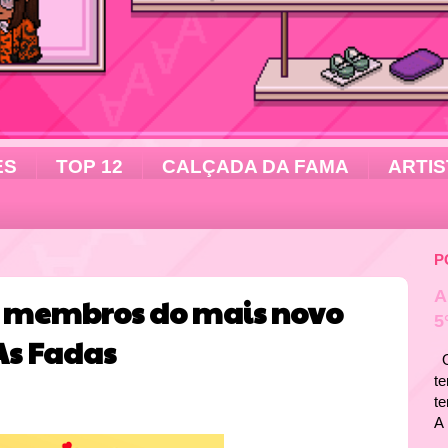
ES
TOP 12
CALÇADA DA FAMA
ARTIS
P
A
s membros do mais novo
5
As Fadas
Ol
te
t
A 