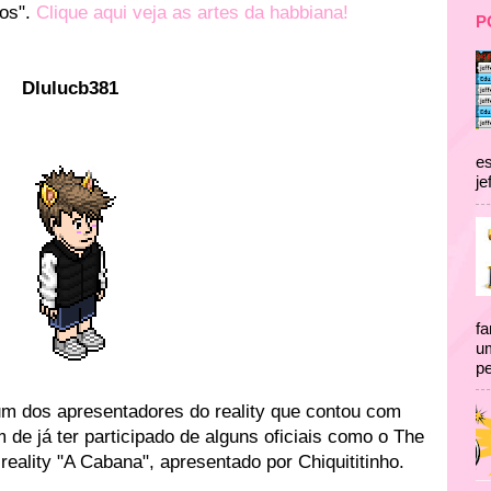
dos".
Clique aqui veja as artes da habbiana!
P
Dlulucb381
es
je
fa
um
pe
m dos apresentadores do reality que contou com
m de já ter participado de alguns oficiais como o The
reality "A Cabana", apresentado por Chiquititinho.