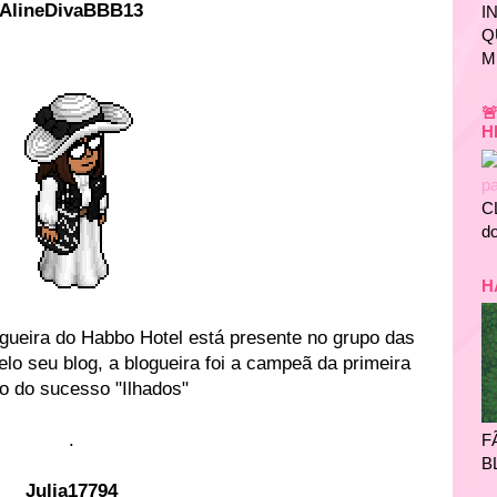
AlineDivaBBB13
I
Q
M

H
C
do
H
gueira do Habbo Hotel está presente no grupo das
lo seu blog, a blogueira foi a campeã da primeira
o do sucesso "Ilhados"
.
F
B
Julia17794