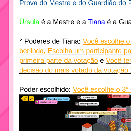
Prova do Mestre e do Guardião do 
Úrsula
é a Mestre e a
Tiana
é a Gua
° Poderes de Tiana:
Você escolhe o 
berlinda
,
Escolha um participante p
primeira parte da votação
e
Você tem
decisão do mais votado da votação 
Poder escolhido:
Você escolhe o 3° 