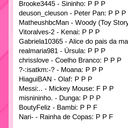
Brooke3445 - Sininho: P P P
deuson_cleuson - Peter Pan: P P P
MatheushbcMan - Woody (Toy Story
Vitoralves-2 - Kenai: P P P
Gabriela10365 - Alice do pais da ma
realmaria981 - Úrsula: P P P
chrisslove - Coelho Branco: P P P
?-:isatkm:-? - Moana: P P P
HiaguiBAN - Olaf: P P P
Messi:.. - Mickey Mouse: F P P
misnininho. - Dunga: P P P
BoutyFeliz - Bambi: P P F
Nari- - Rainha de Copas: P P F