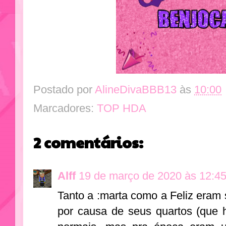
Postado por
AlineDivaBBB13
às
10:00
Marcadores:
TOP HDA
2 comentários:
Alff
19 de março de 2020 às 12:4
Tanto a :marta como a Feliz era
por causa de seus quartos (que 