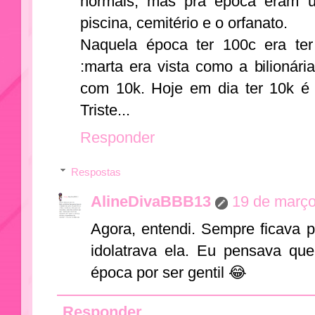
normais, mas pra época eram u
piscina, cemitério e o orfanato.
Naquela época ter 100c era te
:marta era vista como a bilionári
com 10k. Hoje em dia ter 10k é 
Triste...
Responder
Respostas
AlineDivaBBB13
19 de março
Agora, entendi. Sempre ficava
idolatrava ela. Eu pensava qu
época por ser gentil 😂
Responder