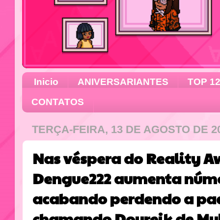
Inicio
ANIVERSARIANTES
TOP 1
CONTATOS
TERÇA-FEIRA, 13 DE AGOSTO DE 2
Nas véspera do Reality 
Dengue222 aumenta númer
acabando perdendo a pac
chamando Doureik de Mu