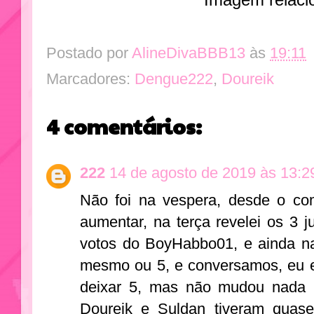
Postado por
AlineDivaBBB13
às
19:11
Marcadores:
Dengue222
,
Doureik
4 comentários:
222
14 de agosto de 2019 às 13:2
Não foi na vespera, desde o co
aumentar, na terça revelei os 3 j
votos do BoyHabbo01, e ainda nao
mesmo ou 5, e conversamos, eu e
deixar 5, mas não mudou nada 
Doureik e Suldan tiveram quas