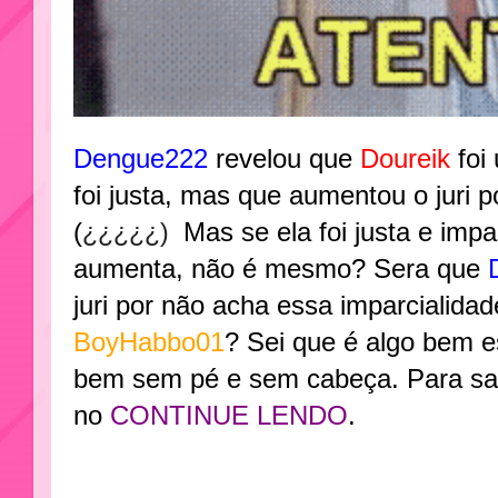
Dengue222
revelou que
Doureik
foi
foi justa, mas que aumentou o juri p
(
¿
¿
¿
¿
¿)
Mas se ela foi justa e impa
aumenta, não é mesmo? Sera que
juri por não acha essa imparcialida
BoyHabbo01
? Sei que é algo bem e
bem sem pé e sem cabeça. Para sab
no
CONTINUE LENDO
.