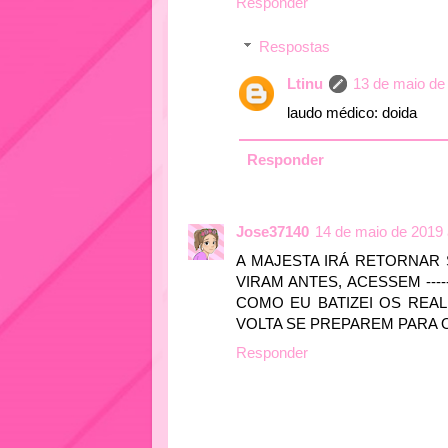
Responder
Respostas
Ltinu
13 de maio de
laudo médico: doida
Responder
Jose37140
14 de maio de 2019 
A MAJESTA IRÁ RETORNAR
VIRAM ANTES, ACESSEM -----
COMO EU BATIZEI OS REA
VOLTA SE PREPAREM PARA O 
Responder