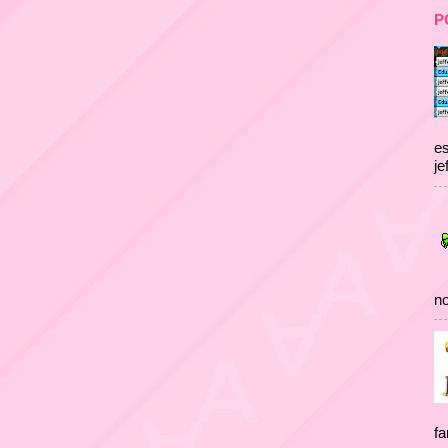
P
es
je
no
fa