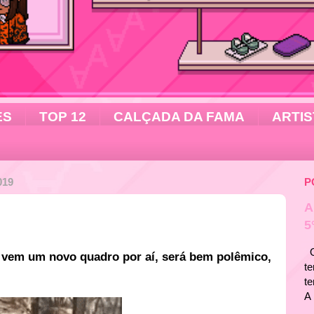
ES
TOP 12
CALÇADA DA FAMA
ARTIS
019
P
A
5
Ol
e vem um novo quadro por aí, será bem polêmico,
te
t
A 