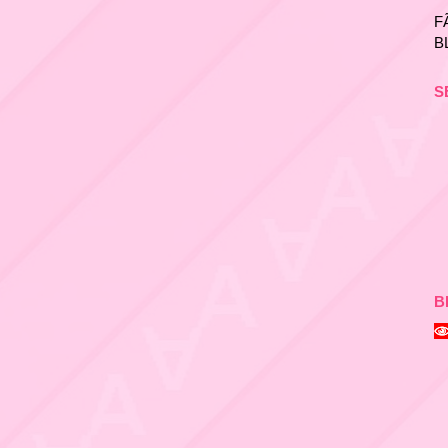
F
B
S
B