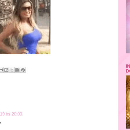
I
D
19 às 20:00
o