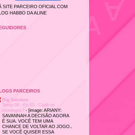
Ã SITE PARCEIRO OFICIAL COM
LOG HABBO DA ALINE
EGUIDORES
LOGS PARCEIROS
Big Survivor
Temp 08 - Ep 03 - Cadê os
morangos?
-
[image: ARIANY:
SAVANNAH A DECISÃO AGORA
É SUA. VOCÊ TEM UMA
CHANCE DE VOLTAR AO JOGO..
SE VOCÊ QUISER ESSA