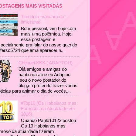
OSTAGENS MAIS VISITADAS
Tirando a máscara do
fimosento
Bom pessoal, vim hoje com
mais uma polêmica. Hoje
essa postagem é
pecialmente pra falar do nosso querido
fferso5724 que ama aparecer n...
Cheguei KKK ( ADAPTOU)
Olá amigos e amigas do
habbo da aline eu Adaptou
sou o novo postador do
blog,eu pretendo trazer varias
ticias para animar o dia de vocês,...
#Top10 (Os Habbianos mas
Famosos da Atualidade em
2016)
Quando Paulo10123 postou
Os 10 Habbianos mas
moso da atualidade fizeram