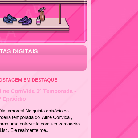
TAS DIGITAIS
OSTAGEM EM DESTAQUE
line ComVida 3ª Temporada -
° Episódio
á, amores! No quinto episódio da
rceira temporada do Aline Convida ,
emos uma entrevista com um verdadeiro
List . Ele realmente me...