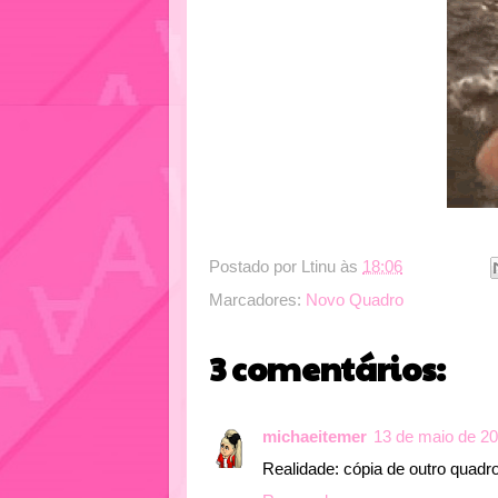
Postado por
Ltinu
às
18:06
Marcadores:
Novo Quadro
3 comentários:
michaeitemer
13 de maio de 20
Realidade: cópia de outro quadr