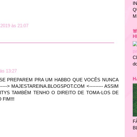
I
Q
M
 2019 às 21:07

H
C
do
às 13:27
H
 SE PREPAREM PRA UM HABBO QUE VOCÊS NUNCA
----> MAJESTAREINA.BLOGSPOT.COM <--------- ASSIM
LITYS TAMBÉM TENHO O DIREITO DE TOMA-LOS DE
FIM!!!
F
B