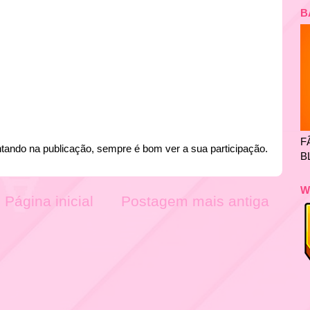
B
F
tando na publicação, sempre é bom ver a sua participação.
B
W
Página inicial
Postagem mais antiga