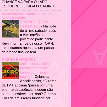
CHANCE VÁ PARA O LADO
ESQUERDO E SIGA O CAMINH...
A Fazenda no Habbo 11 - Uma
Nova Jornada
EPISÓDIO 10: OS
FINALISTAS
-
Na noite
do último sábado, após
a eliminação do
polemico participante
Kevin, formamos o nosso TOP 4,
sim estamos apenas a um passo
da grande final da tem...
HABBO EXPOSEDS
audiencia pixelada
mentirosa e globo
habbo com reality
bugado
-
Colunista -
Azealiabanks, *O ramo
da TV Habbiana *passa por uma
enorme decadência, e quem são
os responsáveis por isso? O ramo
TVH de emissoras fundado por...