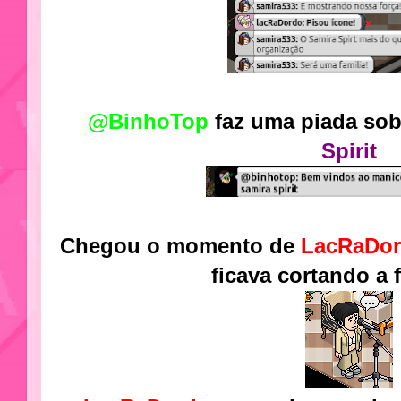
@BinhoTop
faz uma piada sob
Spirit
Chegou o momento de
LacRaDo
ficava cortando a f