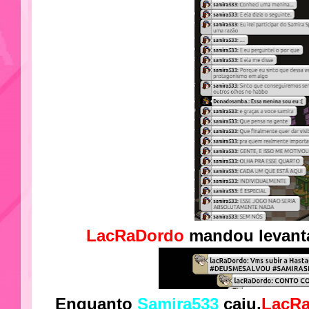
LacRaDordo
mandou levant
Enquanto
Samira533
caiu,
LacR