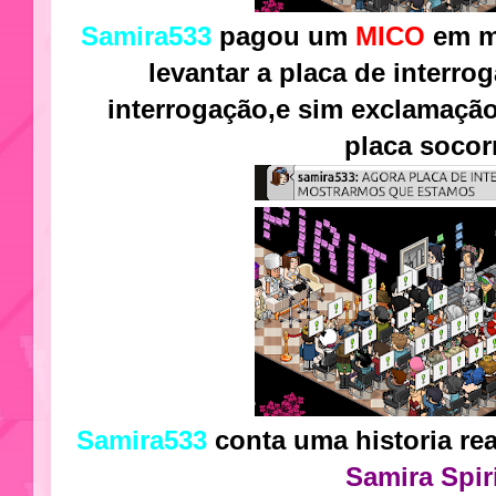
Samira533
pagou um
MICO
em m
levantar a placa de interr
interrogação,e sim exclamação
placa socor
Samira533
conta uma historia r
Samira Spir