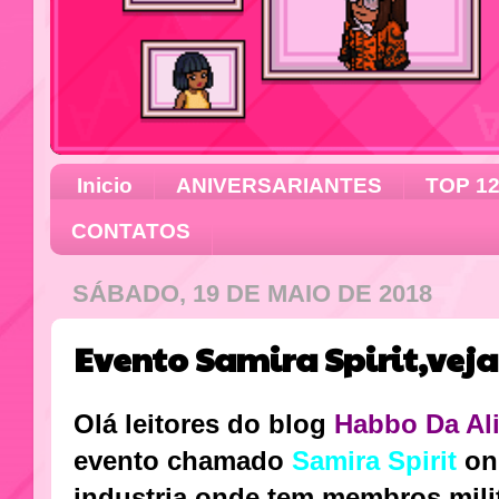
Inicio
ANIVERSARIANTES
TOP 1
CONTATOS
SÁBADO, 19 DE MAIO DE 2018
Evento Samira Spirit,veja
Olá leitores do blog
Habbo Da Al
evento chamado
Samira Spirit
on
industria,onde tem membros mili