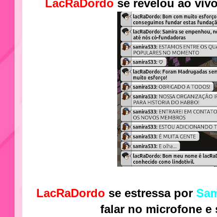
LacRaDordo
se revelou ao viv
LacRaDordo
se estressa por
Sam
falar no microfone e 