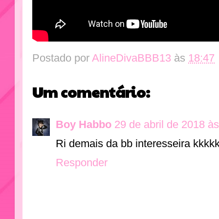
Postado por
AlineDivaBBB13
às
18:47
Um comentário:
Boy Habbo
29 de abril de 2018 à
Ri demais da bb interesseira kkk
Responder