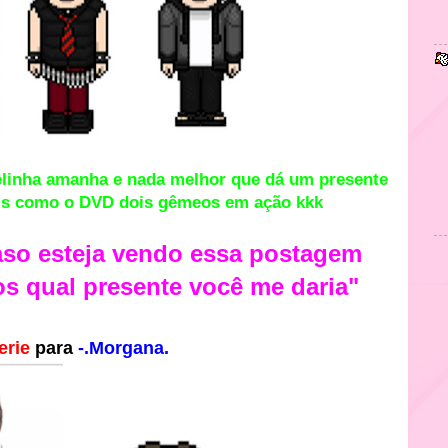
elinha amanha e nada melhor que dá um presente
ois como o DVD dois gêmeos em ação kkk
aso esteja vendo essa postagem
os qual presente
você
me daria"
erie
para
-.Morgana.