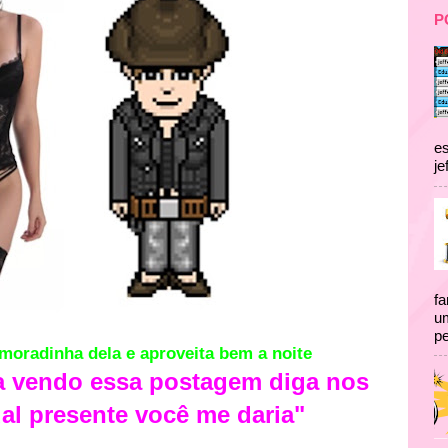
P
es
je
fa
um
pe
moradinha dela e aproveita bem a noite
a vendo essa postagem diga nos
al presente
você
me daria"