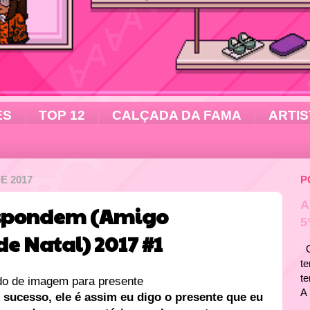
ES
TOP 12
CALÇADA DA FAMA
ARTIS
E 2017
P
A
respondem (Amigo
5
de Natal) 2017 #1
Ol
te
t
A 
sucesso, ele é assim eu digo o presente que eu