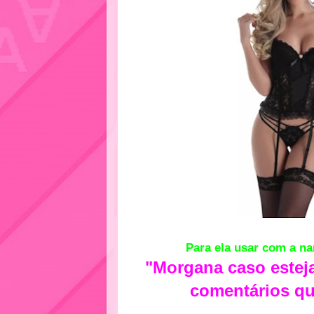
Para ela usar com a na
"Morgana caso estej
comentários qu