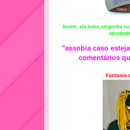
Assim, ela toma vergonha na 
atividade
"assobia caso estej
comentários qu
Fantasia 