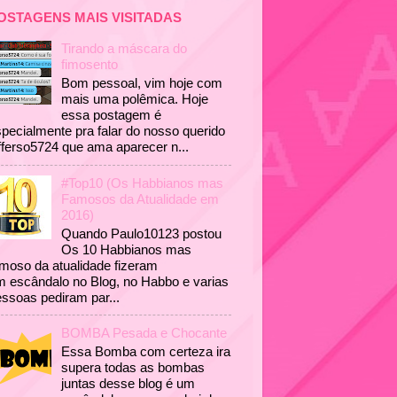
OSTAGENS MAIS VISITADAS
Tirando a máscara do
fimosento
Bom pessoal, vim hoje com
mais uma polêmica. Hoje
essa postagem é
pecialmente pra falar do nosso querido
fferso5724 que ama aparecer n...
#Top10 (Os Habbianos mas
Famosos da Atualidade em
2016)
Quando Paulo10123 postou
Os 10 Habbianos mas
moso da atualidade fizeram
 escândalo no Blog, no Habbo e varias
ssoas pediram par...
BOMBA Pesada e Chocante
Essa Bomba com certeza ira
supera todas as bombas
juntas desse blog é um