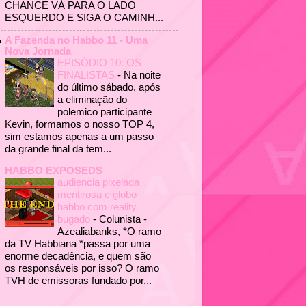
CHANCE VÁ PARA O LADO
ESQUERDO E SIGA O CAMINH...
A Fazenda no Habbo 11 - Uma
Nova Jornada
EPISÓDIO 10: OS
FINALISTAS
-
Na noite
do último sábado, após
a eliminação do
polemico participante
Kevin, formamos o nosso TOP 4,
sim estamos apenas a um passo
da grande final da tem...
HABBO EXPOSEDS
audiencia pixelada
mentirosa e globo
habbo com reality
bugado
-
Colunista -
Azealiabanks, *O ramo
da TV Habbiana *passa por uma
enorme decadência, e quem são
os responsáveis por isso? O ramo
TVH de emissoras fundado por...