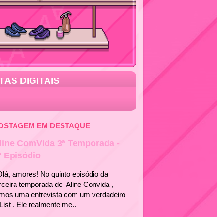
TAS DIGITAIS
OSTAGEM EM DESTAQUE
line ComVida 3ª Temporada -
° Episódio
á, amores! No quinto episódio da
rceira temporada do Aline Convida ,
emos uma entrevista com um verdadeiro
List . Ele realmente me...