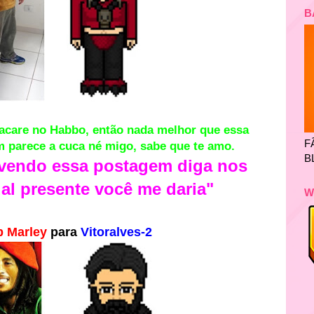
B
jacare no Habbo, então nada melhor que essa
F
m parece a cuca né migo, sabe que te amo.
B
 vendo essa postagem diga nos
al presente
você
me daria"
W
 Marley
para
Vitoralves-2