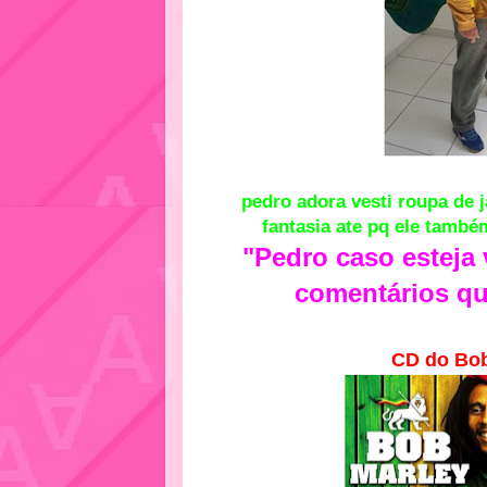
pedro adora vesti roupa de 
fantasia ate pq ele també
"Pedro caso esteja
comentários qu
CD do
Bob