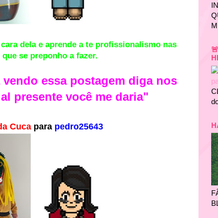
I
Q
M
cara dela e aprende a te profissionalismo nas

 que se preponho a fazer.
H
a vendo essa postagem diga nos
C
al presente
você
me daria"
do
H
da Cuca
para
pedro25643
F
B