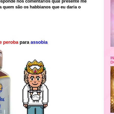
responde nos comentários qual presente me
a quem são os habbianos que eu daria o
e peroba
para
assobia
I
D