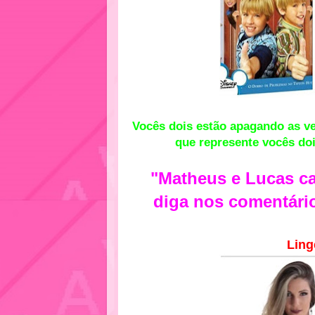
Vocês dois estão apagando as v
que represente vocês d
"Matheus e Lucas c
diga nos comentári
Ling