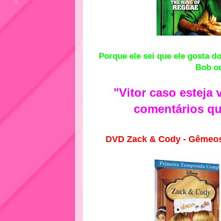
Porque ele sei que ele gosta d
Bob ou
"Vitor caso esteja
comentários qu
DVD Zack & Cody - Gêmeo