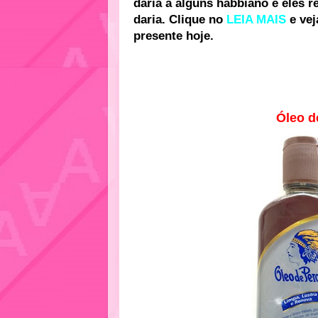
daria a alguns habbiano e eles 
daria. Clique no
LEIA MAIS
e vej
presente hoje.
Óleo d