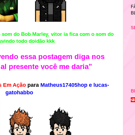
F
B
S
o som do Bob Marley, vitor ia fica com o som do
vindo todo doidão kkk
 vendo essa postagem diga nos
al presente
você
me daria"
s Em Ação
para
Matheus17405hop e lucas-
B
gatohabbo