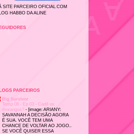
Ã SITE PARCEIRO OFICIAL COM
LOG HABBO DA ALINE
EGUIDORES
LOGS PARCEIROS
Big Survivor
Temp 08 - Ep 03 - Cadê os
morangos?
-
[image: ARIANY:
SAVANNAH A DECISÃO AGORA
É SUA. VOCÊ TEM UMA
CHANCE DE VOLTAR AO JOGO..
SE VOCÊ QUISER ESSA