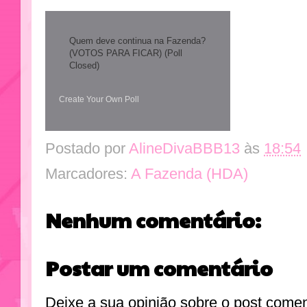
Quem deve continua na Fazenda?
(VOTOS PARA FICAR) (Poll
Closed)
Create Your Own Poll
Postado por
AlineDivaBBB13
às
18:54
Marcadores:
A Fazenda (HDA)
Nenhum comentário:
Postar um comentário
Deixe a sua opinião sobre o post come