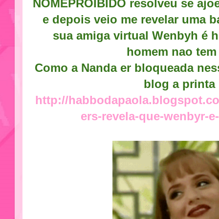
NOMEPROIBIDO resolveu se ajoel
e depois veio me revelar uma 
sua amiga virtual Wenbyh é 
homem nao tem f
Como a Nanda er bloqueada ness
blog a printa 
http://habbodapaola.blogspot.c
ers-revela-que-wenbyr-